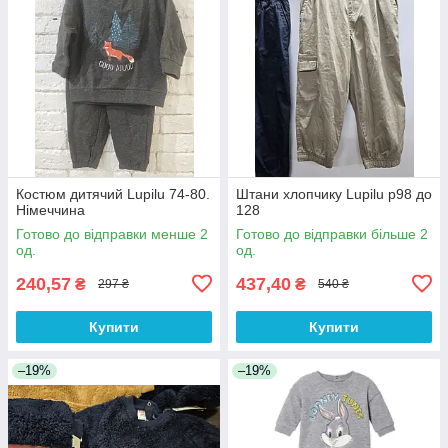
Костюм дитячий Lupilu 74-80.
Штани хлопчику Lupilu р98 до
Німеччина
128
Готово до відправки менше 2
Готово до відправки більше 2
од.
од.
240,57
437,40
₴
₴
297 ₴
540 ₴
Купити
Купити
–19%
–19%