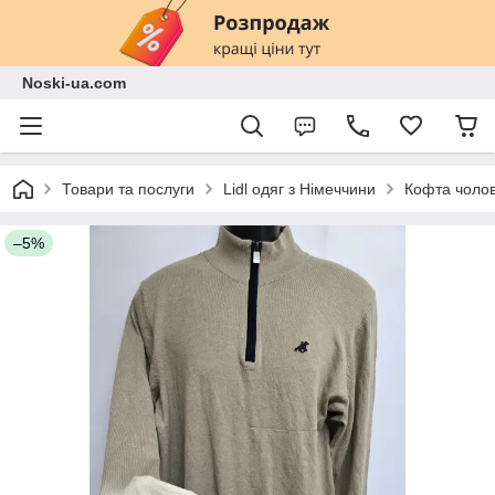
Noski-ua.com
Товари та послуги
Lidl одяг з Німеччини
Кофта чолові
–5%