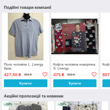
Подібні товари компанії
Поло чоловіче L. Livergy
Кофта чоловіча новорічна.
Кофт
брак
S. Livergy
427,50
475
807
₴
₴
450 ₴
500 ₴
Купити
Купити
Акційні пропозиції та новинки
–19%
–19%