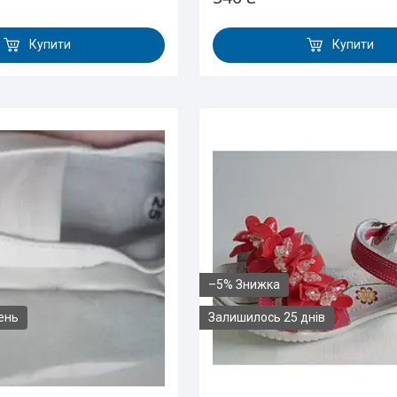
Купити
Купити
–5%
ень
Залишилось 25 днів