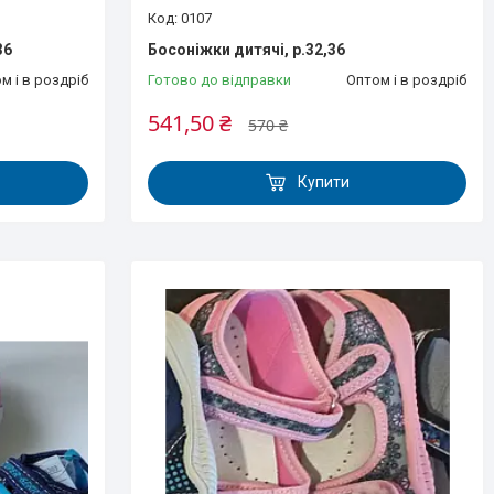
0107
36
Босоніжки дитячі, р.32,36
м і в роздріб
Готово до відправки
Оптом і в роздріб
541,50 ₴
570 ₴
Купити