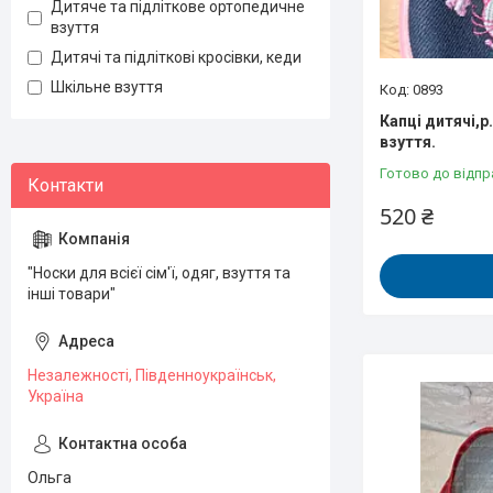
Дитяче та підліткове ортопедичне
взуття
Дитячі та підліткові кросівки, кеди
Шкільне взуття
0893
Капці дитячі,р
взуття.
Готово до відпр
520 ₴
"Носки для всієї сім'ї, одяг, взуття та
інші товари"
Незалежності, Південноукраїнськ,
Україна
Ольга