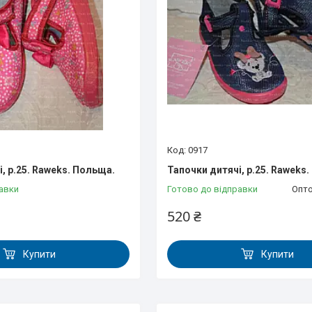
0917
, р.25. Raweks. Польща.
Тапочки дитячі, р.25. Raweks
авки
Готово до відправки
Опто
520 ₴
Купити
Купити