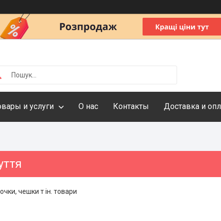
овары и услуги
О нас
Контакты
Доставка и опл
уття
очки, чешки т ін. товари