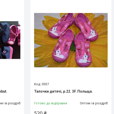
0537
nbut.
Тапочки дитячі, р.22. 3F. Польща.
м і в роздріб
Готово до відправки
Оптом і в роздріб
520 ₴