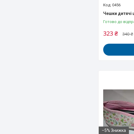
0456
Чешки дитячі ш
Готово до відпр
323 ₴
340 ₴
–5%