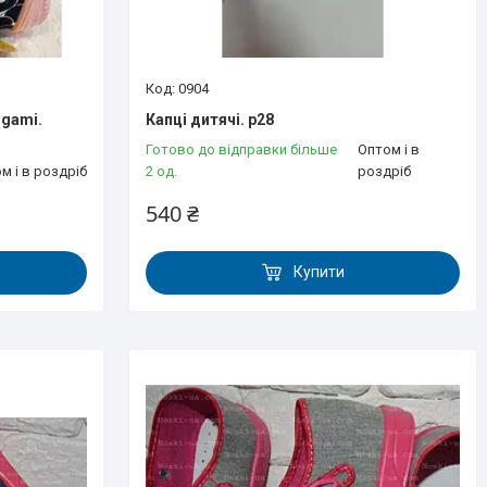
0904
ggami.
Капці дитячі. р28
Готово до відправки більше
Оптом і в
м і в роздріб
2 од.
роздріб
540 ₴
Купити