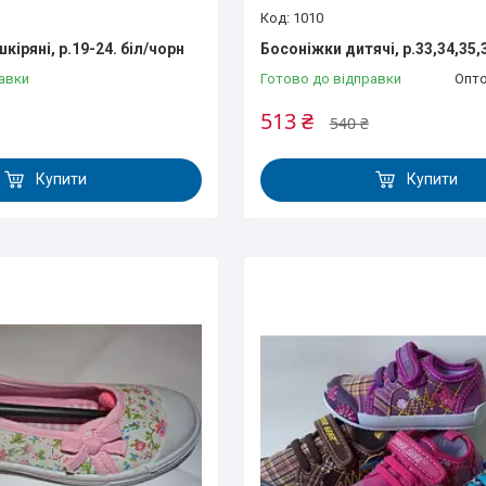
1010
кіряні, р.19-24. біл/чорн
Босоніжки дитячі, р.33,34,35,
авки
Готово до відправки
Опто
513 ₴
540 ₴
Купити
Купити