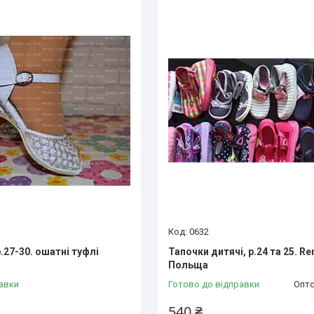
0632
р.27-30. ошатні туфлі
Тапочки дитячі, р.24 та 25. Re
Польща
авки
Готово до відправки
Опто
540 ₴