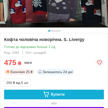
Кофта чоловіча новорічна. S. Livergy
Готово до відправки більше 2 од.
Код: 1081
Опт і роздріб
475
₴
500 ₴
Економія
25 ₴
Залишилось
24 дні
250 ₴
від 5 шт.
Купити
або