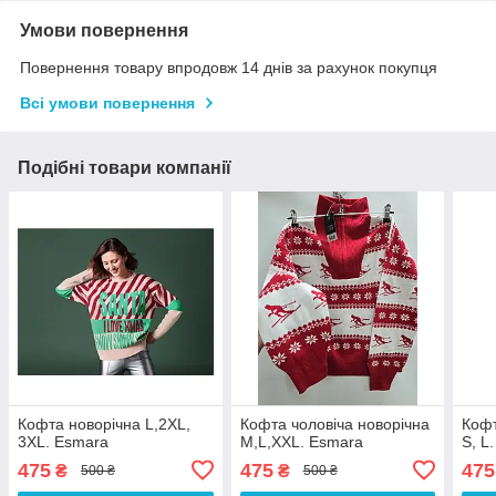
Умови повернення
Повернення товару впродовж 14 днів за рахунок покупця
Всі умови повернення
Подібні товари компанії
Кофта новорічна L,2XL,
Кофта чоловіча новорічна
Кофт
3XL. Esmara
M,L,XXL. Esmara
S, L.
475
475
475
₴
₴
500 ₴
500 ₴