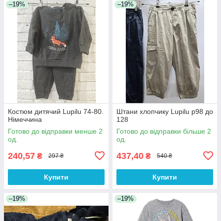
–19%
–19%
Костюм дитячий Lupilu 74-80.
Штани хлопчику Lupilu р98 до
Німеччина
128
Готово до відправки менше 2
Готово до відправки більше 2
од.
од.
240,57
437,40
₴
₴
297 ₴
540 ₴
Купити
Купити
–19%
–19%