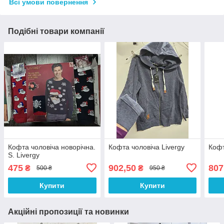
Всі умови повернення
Подібні товари компанії
Кофта чоловіча новорічна.
Кофта чоловіча Livergy
Кофт
S. Livergy
475
902,50
807
₴
₴
500 ₴
950 ₴
Купити
Купити
Акційні пропозиції та новинки