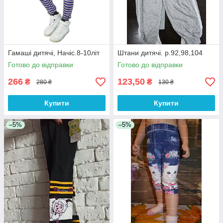
Гамаші дитячі, Начіс.8-10літ
Штани дитячі. р.92,98,104
Готово до відправки
Готово до відправки
266
123,50
₴
₴
280 ₴
130 ₴
Купити
Купити
–5%
–5%