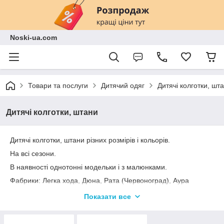
Noski-ua.com
Товари та послуги
Дитячий одяг
Дитячі колготки, шт
Дитячі колготки, штани
Дитячі колготки, штани різних розмірів і кольорів.
На всі сезони.
В наявності однотонні модельки і з малюнками.
Фабрики: Легка хода, Дюна, Рата (Червоноград), Аура
(Миколаїв) та інші.
Показати все
Всі товари відмінної якості!
Антиалергенні, не всідаються після прання.