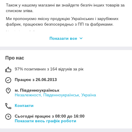
Також у нашому магазині ви знайдете безліч інших товарів за
списком зліва.
Ми пропонуємо якісну продукцію Українських і зарубіжних
фабрик, працюємо безпосередньо з ПП та фабриками.
Наші ціни в 2-3 рази дешевше від ринкових.
Показати все
В основному всі товари на сайті є в наявності.
Два рази на місяць ми добовляем нові товари - ви завжди
знайдете для себе і своєї сім'ї щось цікавеньке!
Про нас
97% позитивних з 164 відгуків за рік
Працює з 26.06.2013
м. Південноукраїнськ
Незалежності, Південноукраїнськ, Україна
Контакти
Сьогодні працює з 08:00 до 16:00
Показати весь графік роботи