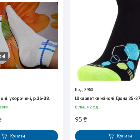
дні
3953
чі. укорочені, р.36-38.
Шкарпетки жіночі Дюна 35-3
авки
Більше 2 од.
95 ₴
₴
Купити
Купити