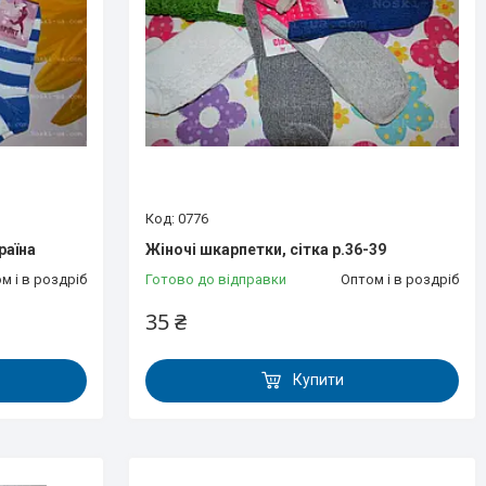
0776
раїна
Жіночі шкарпетки, сітка р.36-39
м і в роздріб
Готово до відправки
Оптом і в роздріб
35 ₴
Купити