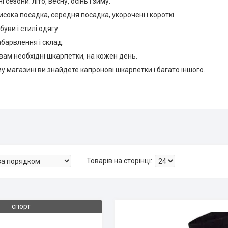
і сезони: літо, весну, осінь і зиму.
висока посадка, середня посадка, укорочені і короткі.
рбуви і стилі одягу.
абарвлення і склад.
вам необхідні шкарпетки, на кожен день.
 магазині ви знайдете капронові шкарпетки і багато іншого.
спорт