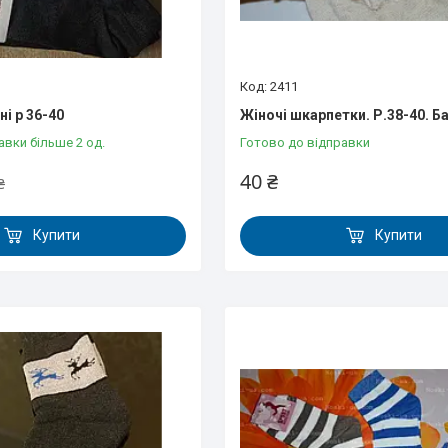
2411
і р 36-40
Жіночі шкарпетки. Р.38-40. Б
авки більше 2 од.
Готово до відправки
40 ₴
₴
Купити
Купити