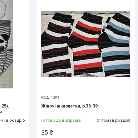
1091
-25).
Жіночі шкарпетки, р.36-39
и.
м і в роздріб
Готово до відправки
Оптом і в роздріб
35 ₴