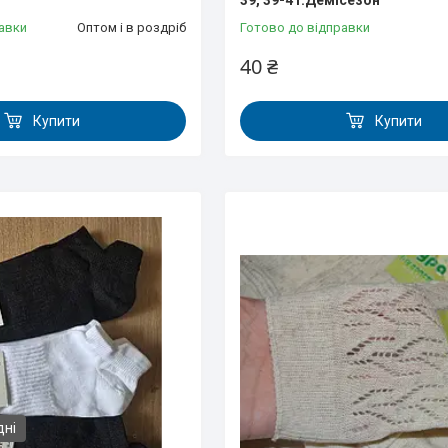
39, 39-41.Демісезон
авки
Оптом і в роздріб
Готово до відправки
40 ₴
Купити
Купити
дні