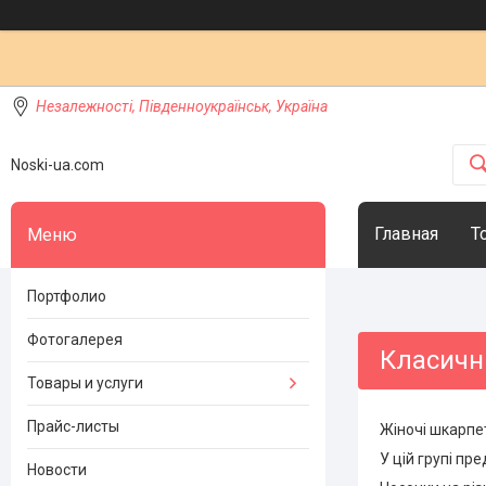
Незалежності, Південноукраїнськ, Україна
Noski-ua.com
Главная
Т
Портфолио
Фотогалерея
Класичні
Товары и услуги
Прайс-листы
Жіночі шкарпет
У цій групі пр
Новости