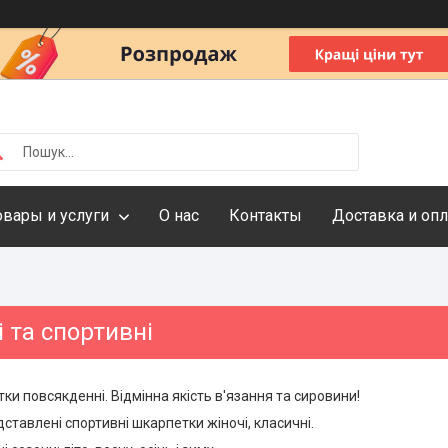
овары и услуги
О нас
Контакты
Доставка и опл
 та спортивні
ки повсякденні. Відмінна якість в'язання та сировини!
едставлені спортивні шкарпетки жіночі, класичні.