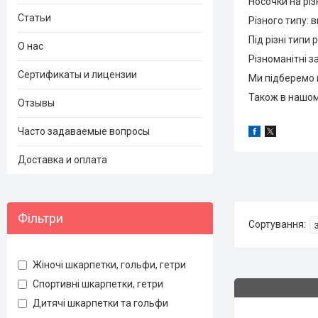
Носочки на різн
Статьи
Різного типу: 
Під різні типи 
О нас
Різноманітні з
Сертификаты и лицензии
Ми підберемо 
Також в нашому
Отзывы
Часто задаваемые вопросы
Доставка и оплата
Фільтри
Жіночі шкарпетки, гольфи, гетри
Спортивні шкарпетки, гетри
Дитячі шкарпетки та гольфи