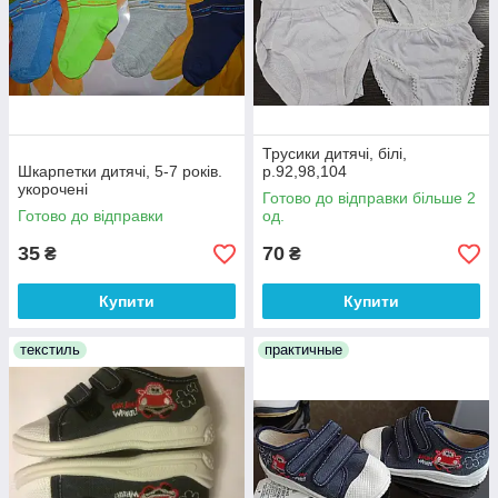
Трусики дитячі, білі,
Шкарпетки дитячі, 5-7 років.
р.92,98,104
укорочені
Готово до відправки більше 2
Готово до відправки
од.
35
70
₴
₴
Купити
Купити
текстиль
практичные