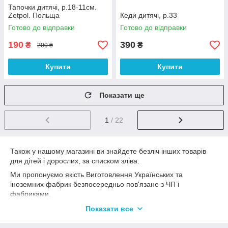
Тапочки дитячі, р.18-11см.
Zetpol. Польща
Кеди дитячі, р.33
Готово до відправки
Готово до відправки
190
390
₴
₴
200 ₴
Купити
Купити
Показати ще
1
/ 22
Також у нашому магазині ви знайдете безліч інших товарів
для дітей і дорослих, за списком зліва.
Ми пропонуємо якість Виготовлення Українських та
іноземних фабрик безпосередньо пов'язане з ЧП і
фабриками.
Наші ціни в 2-3 рази дешевші за ринкові.
Показати все
В основному всі товари на сайті в наявності.