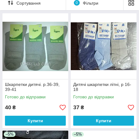
Сортування
0
Фільтри
- Ніжна білизна.
- футболки і дри.
Виробники України, Польщі, Італії та д.
Чудова якість, ціни нижчі за ринкові!
Шкарпетки дитячі. р.36-39,
Дитячі шкарпетки літні, р 16-
39-41
18
Готово до відправки
Готово до відправки
40
37
₴
₴
Купити
Купити
–5%
–5%