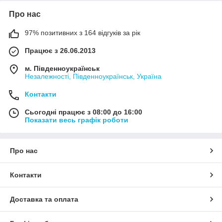
Два рази на місяць ми додаємо нові товари - ви завжди
Про нас
знайдете для себе і своєї сім'ї щось цікаве!
97% позитивних з 164 відгуків за рік
Працює з 26.06.2013
м. Південноукраїнськ
Незалежності, Південноукраїнськ, Україна
Контакти
Сьогодні працює з 08:00 до 16:00
Показати весь графік роботи
Про нас
Контакти
Доставка та оплата