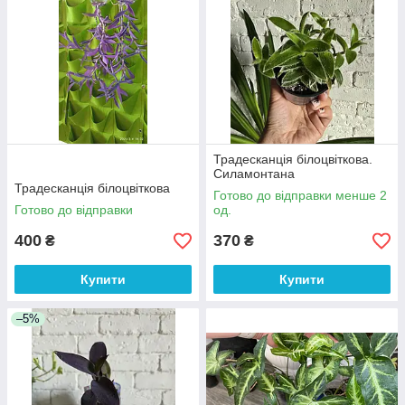
Традесканція білоцвіткова.
Силамонтана
Традесканція білоцвіткова
Готово до відправки менше 2
Готово до відправки
од.
400
370
₴
₴
Купити
Купити
–5%