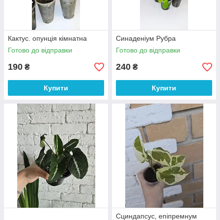
Кактус. опунція кімнатна
Синаденіум Рубра
Готово до відправки
Готово до відправки
190
240
₴
₴
Купити
Купити
Сциндапсус, епіпремнум