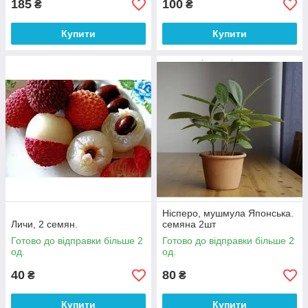
185
100
₴
₴
Купити
Купити
Нісперо, мушмула Японська.
Личи, 2 семян.
семяна 2шт
Готово до відправки більше 2
Готово до відправки більше 2
од.
од.
40
80
₴
₴
Купити
Купити