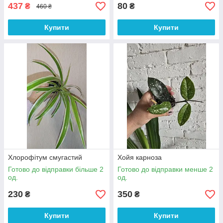
437
80
₴
₴
460 ₴
Купити
Купити
Хлорофітум смугастий
Хойя карноза
Готово до відправки більше 2
Готово до відправки менше 2
од.
од.
230
350
₴
₴
Купити
Купити