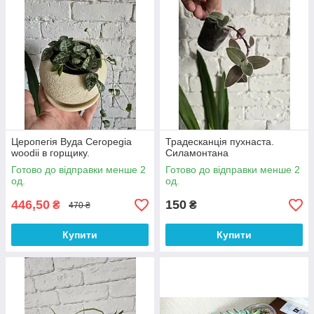
Церопегія Вуда Ceropegia
Традесканція пухнаста.
woodii в горщику.
Силамонтана
Готово до відправки менше 2
Готово до відправки менше 2
од.
од.
446,50
150
₴
₴
470 ₴
Купити
Купити