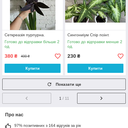
Сеткреазія пурпурна.
Сингониіум Спір поінт.
Готово до відправки більше 2
Готово до відправки менше 2
од.
од.
380
230
₴
₴
400 ₴
Купити
Купити
Показати ще
1
/ 11
Про нас
97% позитивних з 164 відгуків за рік