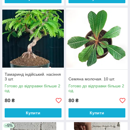
Тамаринд індійський. насіння
3 шт.
Семяна молочая. 10 шт.
Готово до відправки більше 2
Готово до відправки більше 2
од.
од.
80
80
₴
₴
Купити
Купити
–5%