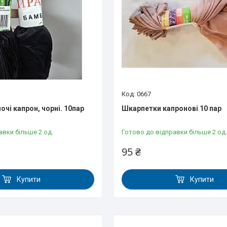
0667
чі капрон, чорні. 10пар
Шкарпетки капронові 10 пар
авки більше 2 од.
Готово до відправки більше 2 од.
95 ₴
Купити
Купити