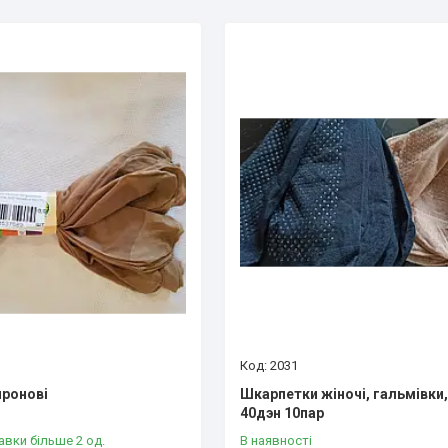
2031
пронові
Шкарпетки жіночі, гальмівки,
40дэн 10пар
авки більше 2 од.
В наявності