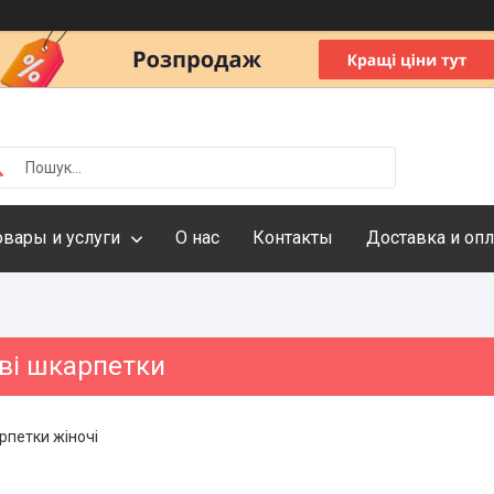
овары и услуги
О нас
Контакты
Доставка и опл
ві шкарпетки
рпетки жіночі