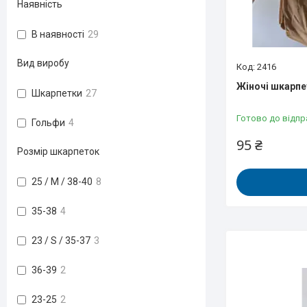
Наявність
В наявності
29
Вид виробу
2416
Жіночі шкарпет
Шкарпетки
27
Готово до відпр
Гольфи
4
95 ₴
Розмір шкарпеток
25 / M / 38-40
8
35-38
4
23 / S / 35-37
3
36-39
2
23-25
2