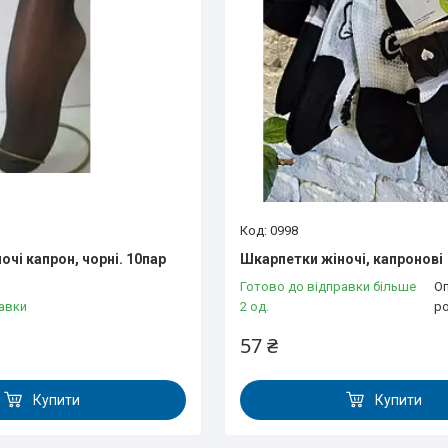
0998
чі капрон, чорні. 10пар
Шкарпетки жіночі, капронові
Готово до відправки більше
Оп
авки
2 од.
р
57 ₴
Купити
Купити