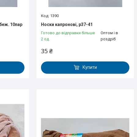
1390
беж. 10пар
Носки капронові, р37-41
Готово до відправки більше
Оптом і в
2 од.
роздріб
35 ₴
Купити