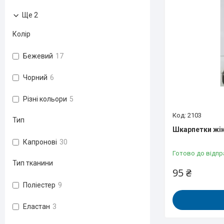
Ще 2
Колір
Бежевий
17
Чорний
6
Різні кольори
5
2103
Тип
Шкарпетки жіно
Капронові
30
Готово до відпр
Тип тканини
95 ₴
Поліестер
9
Еластан
3