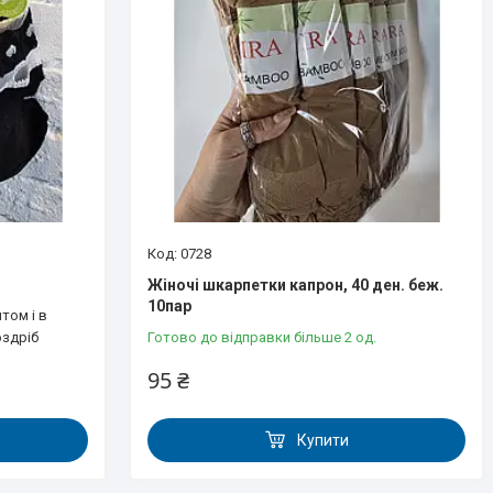
0728
Жіночі шкарпетки капрон, 40 ден. беж.
10пар
том і в
оздріб
Готово до відправки більше 2 од.
95 ₴
Купити