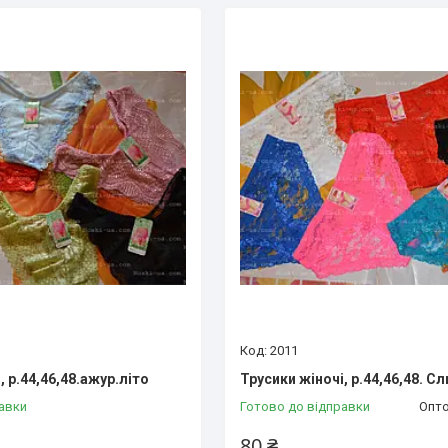
2011
, р.44,46,48.ажур.літо
Трусики жіночі, р.44,46,48. Сл
авки
Готово до відправки
Опто
80 ₴