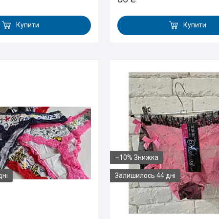
Купити
Купити
–10%
дні
Залишилось 44 дні