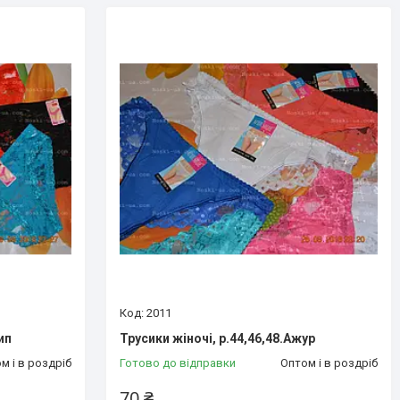
2011
ип
Трусики жіночі, р.44,46,48.Ажур
м і в роздріб
Готово до відправки
Оптом і в роздріб
70 ₴