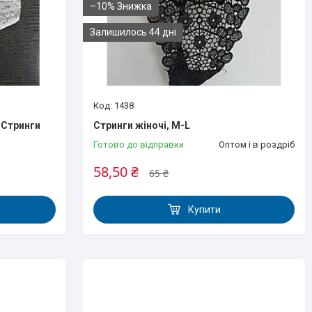
–10%
Залишилось 44 дні
1438
8.Стринги
Стринги жіночі, M-L
Готово до відправки
Оптом і в роздріб
58,50 ₴
65 ₴
Купити