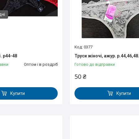
дні
0377
. р44-48
Труси жіночі, ажур. р.44,46,4
авки
Оптом і в роздріб
Готово до відправки
50 ₴
Купити
Купити