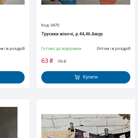
0470
Трусики жіночі, р.44,46.Ажур
м і в роздріб
Готово до відправки
Оптом і в роздріб
63 ₴
70 ₴
Купити