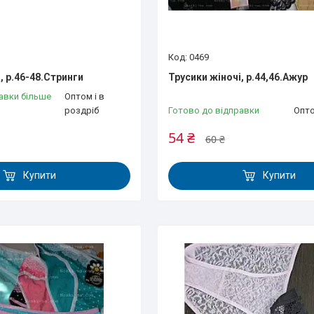
0469
, р.46-48.Стринги
Трусики жіночі, р.44,46.Ажур
авки більше
Оптом і в
роздріб
Готово до відправки
Опто
54 ₴
60 ₴
Купити
Купити