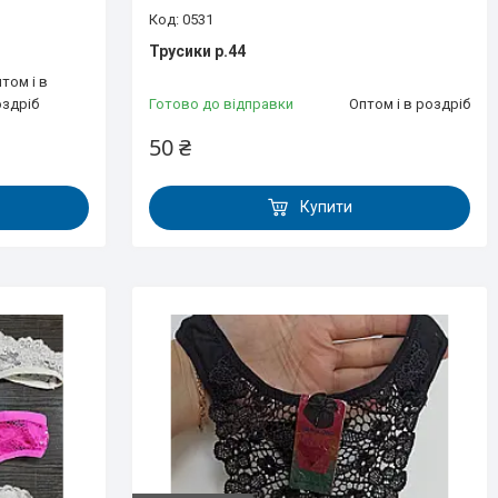
0531
Трусики р.44
том і в
оздріб
Готово до відправки
Оптом і в роздріб
50 ₴
Купити