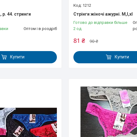
1212
 р. 44. стринги
Стрінги жіночі ажурні. M,l,xl
Готово до відправки більше
Оп
авки
Оптом і в роздріб
2 од.
р
81 ₴
90 ₴
Купити
Купити