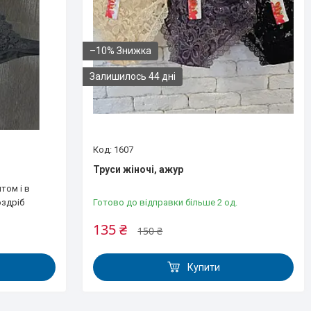
–10%
Залишилось 44 дні
1607
Труси жіночі, ажур
том і в
оздріб
Готово до відправки більше 2 од.
135 ₴
150 ₴
Купити