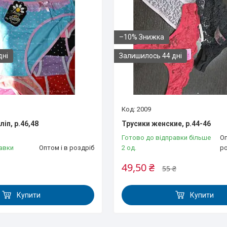
–10%
дні
Залишилось 44 дні
2009
ліп, р.46,48
Трусики женские, р.44-46
Готово до відправки більше
Оп
авки
Оптом і в роздріб
2 од.
р
49,50 ₴
55 ₴
Купити
Купити