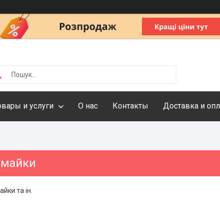
овары и услуги
О нас
Контакты
Доставка и опл
 майки
айки та ін.