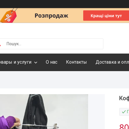
овары и услуги
О нас
Контакты
Доставка и опл
Коф
80