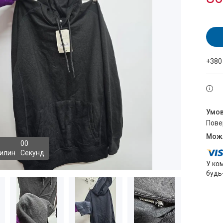
+380
пов
0
0
илин
Секунд
У ко
будь