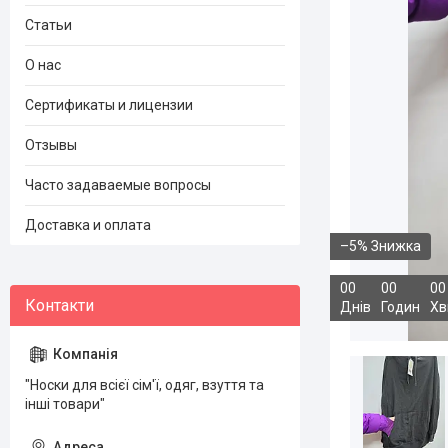
Статьи
О нас
Сертификаты и лицензии
Отзывы
Часто задаваемые вопросы
Доставка и оплата
–5%
0
0
0
0
0
0
Днів
Годин
Хв
"Носки для всієї сім'ї, одяг, взуття та
інші товари"