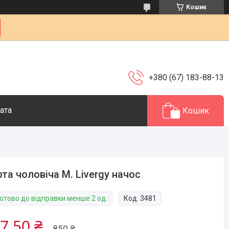
Кошик
+380 (67) 183-88-13
ата
Кошик
та чоловіча M. Livergy начос
Готово до відправки менше 2 од.
Код:
3481
7,50 ₴
850 ₴