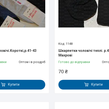
1148
овічі.Короткі,р.41-43
Шкарпетки чоловічі теплі. р.4
Махрові
авки
Оптом і в роздріб
Готово до відправки
Опто
70 ₴
Купити
Купити