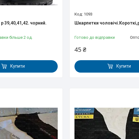
1093
р 39,40,41,42. чорний.
Шкарпетки чоловічі.Короткі,
авки більше 2 од.
Готово до відправки
Опто
45 ₴
Купити
Купити