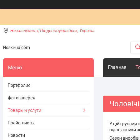
Незалежності, Південноукраїнськ, Україна
Noski-ua.com
Главная
Т
Портфолио
Фотогалерея
Чоловічі
Товары и услуги
Прайс-листы
У цій групі ми
підштанники зи
Новости
Сезон виробів: 