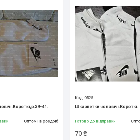
0525
вічі.Короткі,р.39-41.
Шкарпетки чоловічі.Короткі. 
авки
Оптом і в роздріб
Готово до відправки
Опто
70 ₴