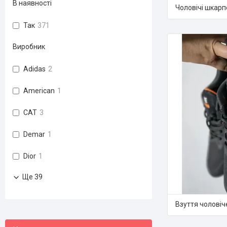
В наявності
Чоловічі шкарп
Так
371
Виробник
Adidas
2
American
1
CAT
3
Demar
1
Dior
1
Ще 39
Взуття чоловіч