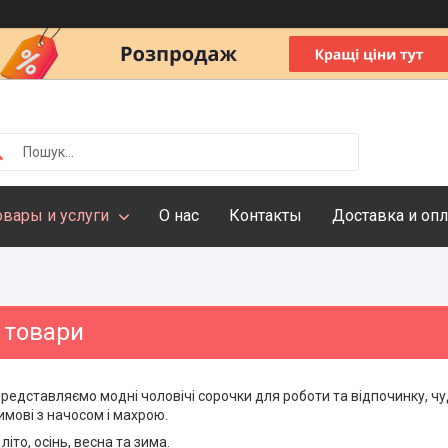
овары и услуги
О нас
Контакты
Доставка и опл
 товари
 представляємо модні чоловічі сорочки для роботи та відпочинку, ч
мові з начосом і махрою.
літо, осінь, весна та зима.