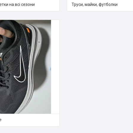
етки на всі сезони
Труси, майки, футболки
е