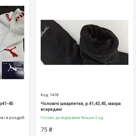
1418
р41-45
Чоловічі шкарпетки, р.41,43,45, махра
всередині
м і в роздріб
Готово до відправки більше 2 од.
75 ₴