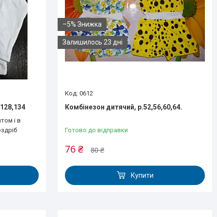
–5%
Залишилось 23 дні
0612
128,134
Комбінезон дитячий, р.52,56,60,64.
том і в
оздріб
Готово до відправки
76 ₴
80 ₴
Купити