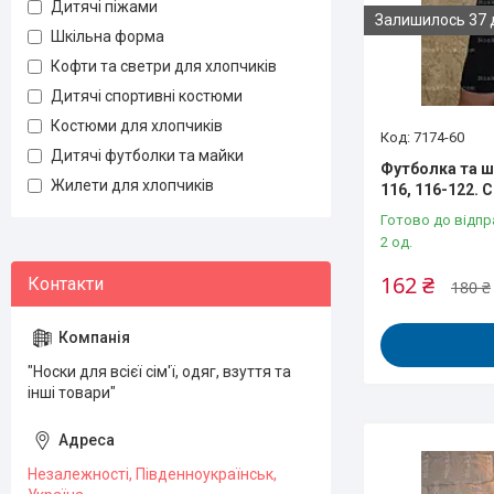
Дитячі піжами
Залишилось 37 
Шкільна форма
Кофти та светри для хлопчиків
Дитячі спортивні костюми
Костюми для хлопчиків
7174-60
Дитячі футболки та майки
Футболка та шо
Жилети для хлопчиків
116, 116-122.
Готово до відпр
2 од.
162 ₴
180 ₴
"Носки для всієї сім'ї, одяг, взуття та
інші товари"
Незалежності, Південноукраїнськ,