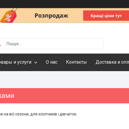
овары и услуги
О нас
Контакты
Доставка и опл
іжами
на всі сезони, для хлопчиків і дівчаток.