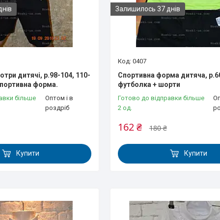
днів
Залишилось 37 днів
0407
три дитячі, р.98-104, 110-
Спортивна форма дитяча, р.60
 Спортивна форма.
футболка + шорти
авки більше
Оптом і в
Готово до відправки більше
Оп
роздріб
2 од.
р
162 ₴
180 ₴
Купити
Купити