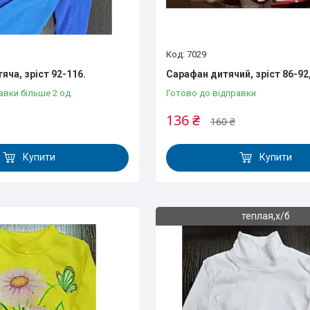
7029
ча, зріст 92-116.
Сарафан дитячий, зріст 86-92,
авки більше 2 од.
Готово до відправки
136 ₴
160 ₴
Купити
Купити
теплая,х/б