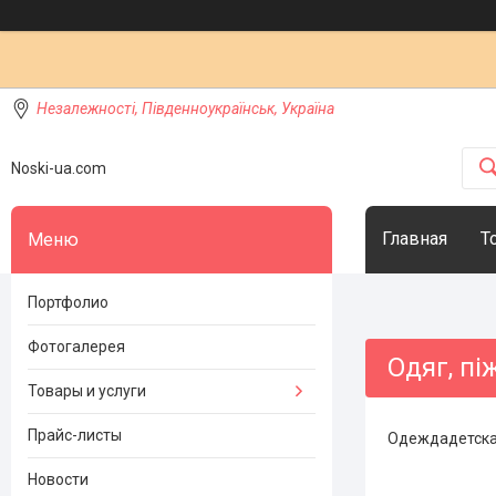
Незалежності, Південноукраїнськ, Україна
Noski-ua.com
Главная
Т
Портфолио
Фотогалерея
Одяг, п
Товары и услуги
Прайс-листы
Одеждадетская 
Новости