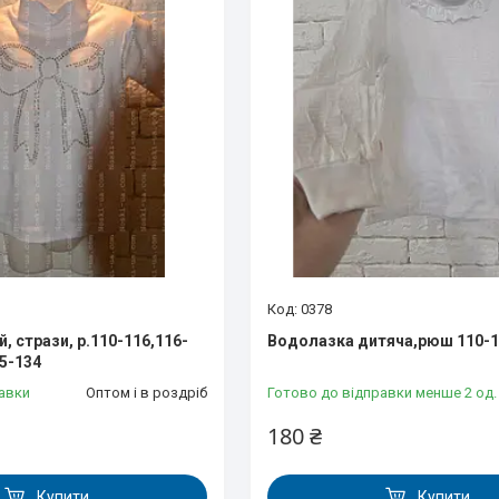
0378
, стрази, р.110-116,116-
Водолазка дитяча,рюш 110-11
25-134
авки
Оптом і в роздріб
Готово до відправки менше 2 од.
180 ₴
Купити
Купити