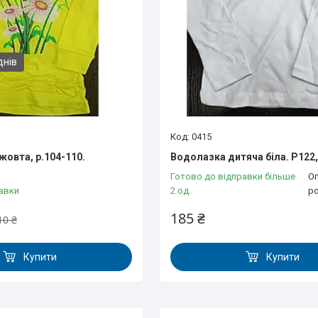
днів
0415
жовта, р.104-110.
Водолазка дитяча біла. Р122,
Готово до відправки більше
Оп
авки
2 од.
р
185 ₴
10 ₴
Купити
Купити