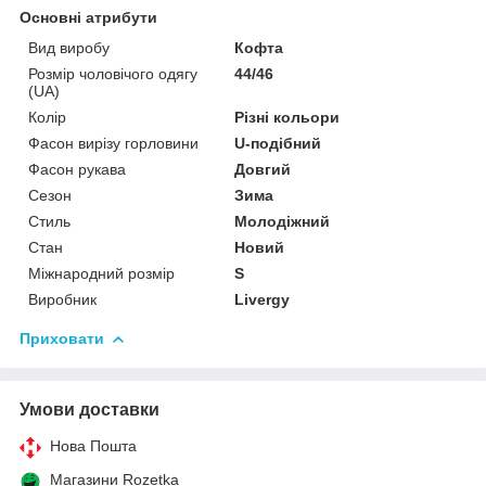
Основні атрибути
Вид виробу
Кофта
Розмір чоловічого одягу
44/46
(UA)
Колір
Різні кольори
Фасон вирізу горловини
U-подібний
Фасон рукава
Довгий
Сезон
Зима
Стиль
Молодіжний
Стан
Новий
Міжнародний розмір
S
Виробник
Livergy
Приховати
Умови доставки
Нова Пошта
Магазини Rozetka