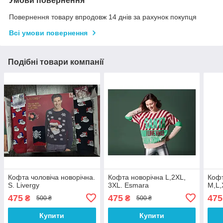
Умови повернення
Повернення товару впродовж 14 днів за рахунок покупця
Всі умови повернення
Подібні товари компанії
Кофта чоловіча новорічна.
Кофта новорічна L,2XL,
Кофт
S. Livergy
3XL. Esmara
M,L,
475
475
475
₴
₴
500 ₴
500 ₴
Купити
Купити