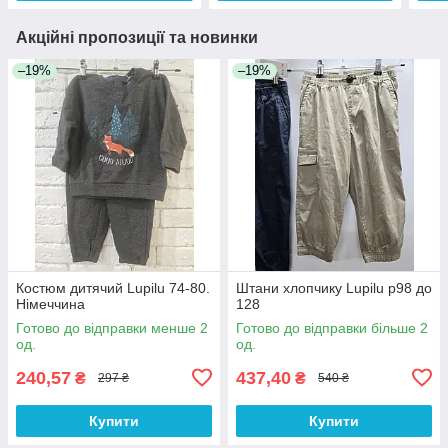
Акційні пропозиції та новинки
–19%
–19%
Костюм дитячий Lupilu 74-80.
Штани хлопчику Lupilu р98 до
Німеччина
128
Готово до відправки менше 2
Готово до відправки більше 2
од.
од.
240,57
437,40
₴
₴
297 ₴
540 ₴
Купити
Купити