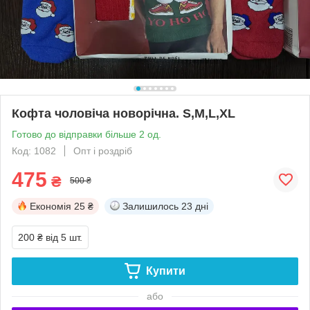
Кофта чоловіча новорічна. S,M,L,XL
Готово до відправки більше 2 од.
Код: 1082
Опт і роздріб
475
₴
500 ₴
Економія
25 ₴
Залишилось
23 дні
200 ₴
від 5 шт.
Купити
або