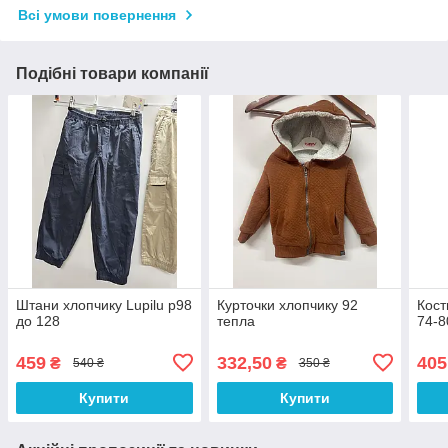
Всі умови повернення
Подібні товари компанії
Штани хлопчику Lupilu р98
Курточки хлопчику 92
Кост
до 128
тепла
74-8
459
332,50
405
₴
₴
540 ₴
350 ₴
Купити
Купити