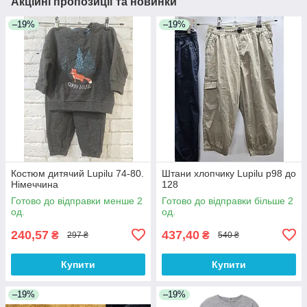
Акційні пропозиції та новинки
–19%
–19%
Костюм дитячий Lupilu 74-80.
Штани хлопчику Lupilu р98 до
Німеччина
128
Готово до відправки менше 2
Готово до відправки більше 2
од.
од.
240,57
437,40
₴
₴
297 ₴
540 ₴
Купити
Купити
–19%
–19%