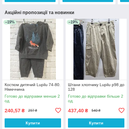
Акційні пропозиції та новинки
–19%
–19%
Костюм дитячий Lupilu 74-80.
Штани хлопчику Lupilu р98 до
Німеччина
128
Готово до відправки менше 2
Готово до відправки більше 2
од.
од.
240,57
437,40
₴
₴
297 ₴
540 ₴
Купити
Купити