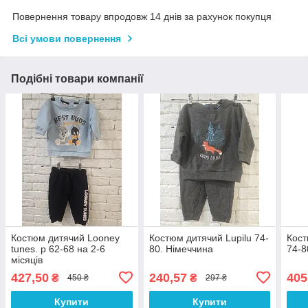
Повернення товару впродовж 14 днів за рахунок покупця
Всі умови повернення
Подібні товари компанії
Костюм дитячий Looney
Костюм дитячий Lupilu 74-
Кост
tunes. р 62-68 на 2-6
80. Німеччина
74-8
місяців
427,50
240,57
405
₴
₴
450 ₴
297 ₴
Купити
Купити