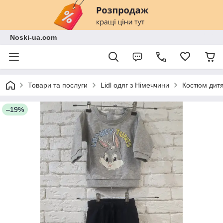
Noski-ua.com
Товари та послуги
Lidl одяг з Німеччини
Костюм дитя
–19%