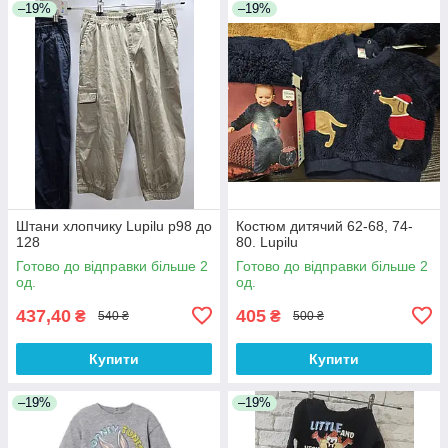
–19%
–19%
Штани хлопчику Lupilu р98 до
Костюм дитячий 62-68, 74-
128
80. Lupilu
Готово до відправки більше 2
Готово до відправки більше 2
од.
од.
437,40
405
₴
₴
540 ₴
500 ₴
Купити
Купити
–19%
–19%