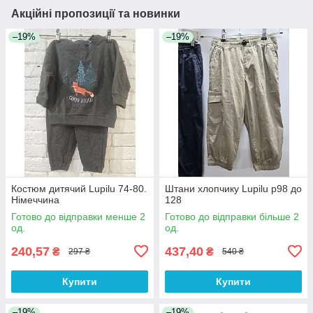
Акційні пропозиції та новинки
–19%
–19%
Костюм дитячий Lupilu 74-80.
Штани хлопчику Lupilu р98 до
Німеччина
128
Готово до відправки менше 2
Готово до відправки більше 2
од.
од.
240,57
437,40
₴
₴
297 ₴
540 ₴
Купити
Купити
–19%
–19%