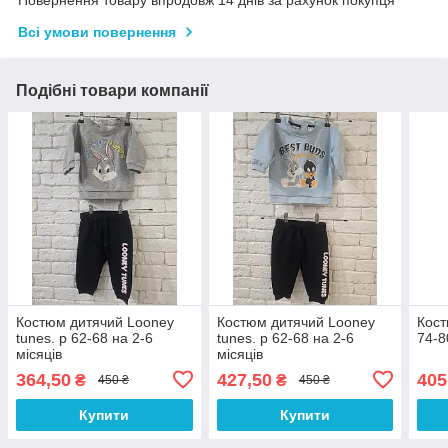
Повернення товару впродовж 14 днів за рахунок покупця
Всі умови повернення
Подібні товари компанії
Костюм дитячий Looney
Костюм дитячий Looney
Кост
tunes. р 62-68 на 2-6
tunes. р 62-68 на 2-6
74-8
місяців
місяців
364,50
427,50
405
₴
₴
450 ₴
450 ₴
Купити
Купити