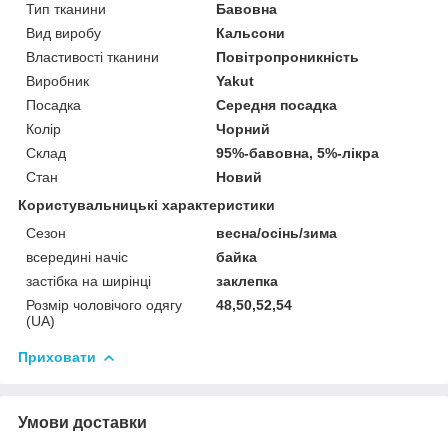
Тип тканини
Бавовна
Вид виробу
Кальсони
Властивості тканини
Повітропроникність
Виробник
Yakut
Посадка
Середня посадка
Колір
Чорний
Склад
95%-бавовна, 5%-лікра
Стан
Новий
Користувальницькі характеристики
Сезон
весна/осінь/зима
всередині начіс
байка
застібка на ширінці
заклепка
Розмір чоловічого одягу
48,50,52,54
(UA)
Приховати
Умови доставки