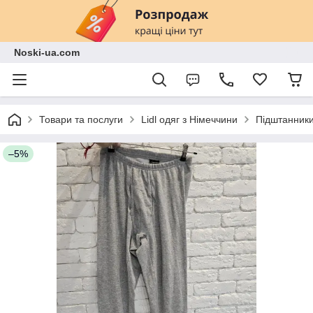
Noski-ua.com
Товари та послуги
Lidl одяг з Німеччини
Підштанники 
–5%