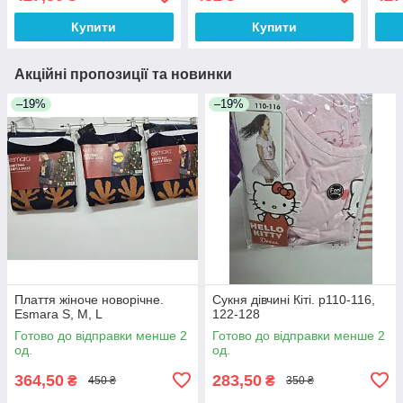
Купити
Купити
Акційні пропозиції та новинки
–19%
–19%
Плаття жіноче новорічне.
Сукня дівчині Кіті. р110-116,
Esmara S, M, L
122-128
Готово до відправки менше 2
Готово до відправки менше 2
од.
од.
364,50
283,50
₴
₴
450 ₴
350 ₴