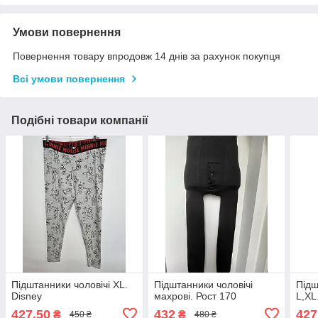
Умови повернення
Повернення товару впродовж 14 днів за рахунок покупця
Всі умови повернення
Подібні товари компанії
Підштанники чоловічі XL.
Підштанники чоловічі
Підш
Disney
махрові. Рост 170
L,XL
427,50
432
427
₴
₴
450 ₴
480 ₴