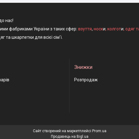
до нас!
ними фабриками України з таких сфер:
взуття
,
носк
и
,
колгот
и
,
одяг т
яг та шкарпетки для всієї сім'ї.
Знижки
варів
Розпродаж
Сайт створений на маркетплейсі
Prom.ua
Продавець на Bigl.ua