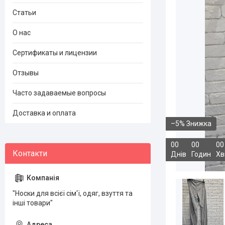
Статьи
О нас
Сертификаты и лицензии
Отзывы
Часто задаваемые вопросы
Доставка и оплата
–5%
0
0
0
0
0
0
Днів
Годин
Хв
"Носки для всієї сім'ї, одяг, взуття та
інші товари"