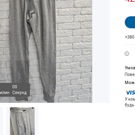
+380
пов
0
0
илин
Секунд
У ко
будь