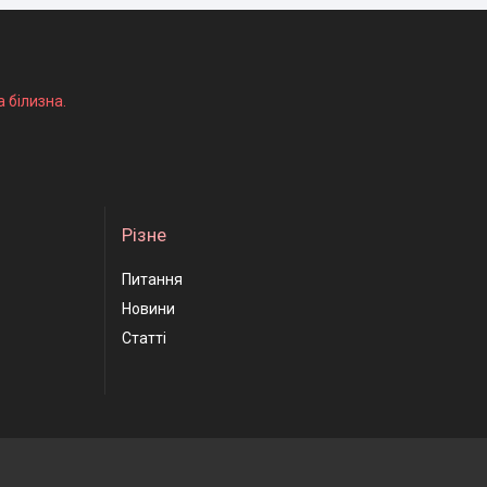
а білизна.
Різне
Питання
Новини
Статті