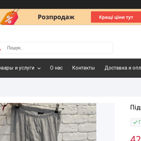
овары и услуги
О нас
Контакты
Доставка и опл
Під
42