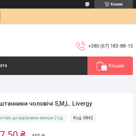
Кошик
+380 (67) 183-88-13
ата
Кошик
штанники чоловічі S,M,L. Livergy
Готово до відправки менше 2 од.
Код:
0842
7,50 ₴
450 ₴