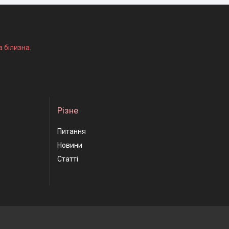
а білизна.
Різне
Питання
Новини
Статті