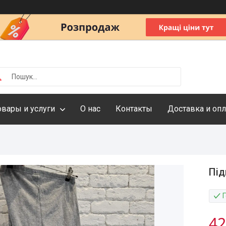
овары и услуги
О нас
Контакты
Доставка и опл
Під
42