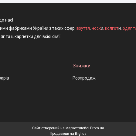
до нас!
ними фабриками України з таких сфер:
взуття
,
носк
и
,
колгот
и
,
одяг т
яг та шкарпетки для всієї сім'ї.
Знижки
варів
Розпродаж
Сайт створений на маркетплейсі
Prom.ua
Продавець на Bigl.ua