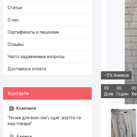
Статьи
О нас
Сертификаты и лицензии
Отзывы
Часто задаваемые вопросы
Доставка и оплата
–5%
0
0
0
0
0
0
Днів
Годин
Хв
"Носки для всієї сім'ї, одяг, взуття та
інші товари"