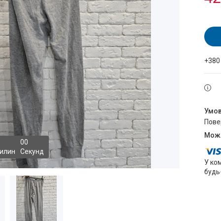
+380
пов
0
0
илин
Секунд
У ко
будь