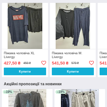
Піжама чоловіча XL
Піжама чоловіча M.
Піжа
Livergy
Livergy
Live
427,50
541,50
541
₴
₴
450 ₴
570 ₴
Купити
Купити
Акційні пропозиції та новинки
–19%
–19%