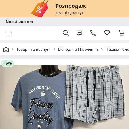
Noski-ua.com
Товари та послуги
Lidl одяг з Німеччини
Піжама чоло
–5%