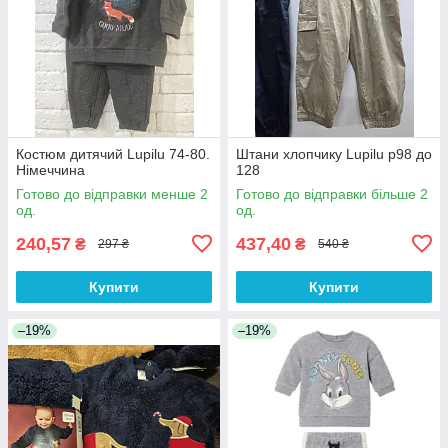
Костюм дитячий Lupilu 74-80.
Штани хлопчику Lupilu р98 до
Німеччина
128
Готово до відправки менше 2
Готово до відправки більше 2
од.
од.
240,57
437,40
₴
₴
297 ₴
540 ₴
Купити
Купити
–19%
–19%