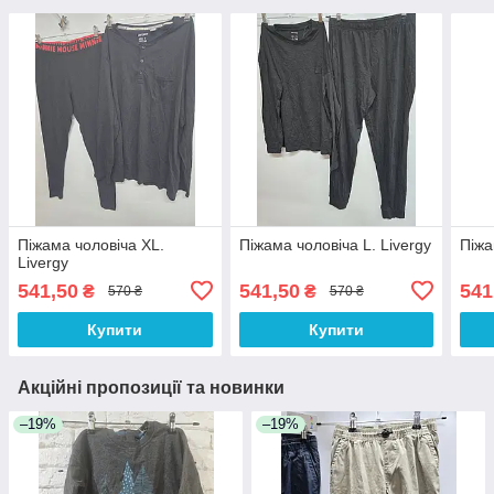
Піжама чоловіча XL.
Піжама чоловіча L. Livergy
Піжа
Livergy
541,50
541,50
541
₴
₴
570 ₴
570 ₴
Купити
Купити
Акційні пропозиції та новинки
–19%
–19%