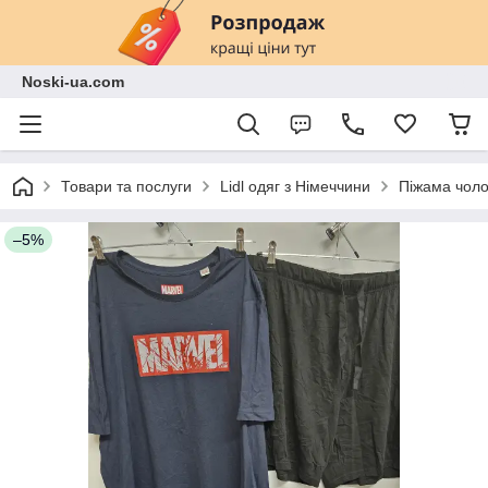
Noski-ua.com
Товари та послуги
Lidl одяг з Німеччини
Піжама чоло
–5%