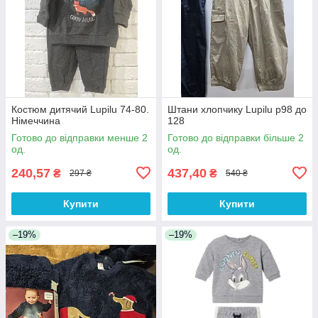
Костюм дитячий Lupilu 74-80.
Штани хлопчику Lupilu р98 до
Німеччина
128
Готово до відправки менше 2
Готово до відправки більше 2
од.
од.
240,57
437,40
₴
₴
297 ₴
540 ₴
Купити
Купити
–19%
–19%