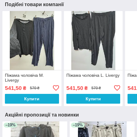
Подібні товари компанії
Піжама чоловіча M.
Піжама чоловіча L. Livergy
Піжа
Livergy
541,50
541,50
541
₴
₴
570 ₴
570 ₴
Купити
Купити
Акційні пропозиції та новинки
–19%
–19%