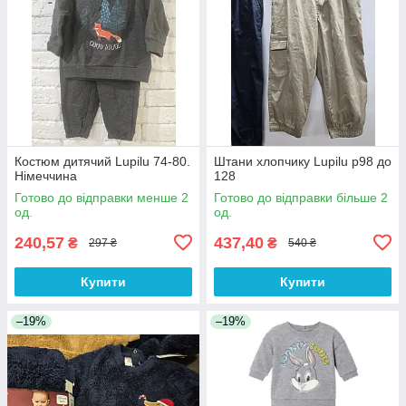
Костюм дитячий Lupilu 74-80.
Штани хлопчику Lupilu р98 до
Німеччина
128
Готово до відправки менше 2
Готово до відправки більше 2
од.
од.
240,57
437,40
₴
₴
297 ₴
540 ₴
Купити
Купити
–19%
–19%