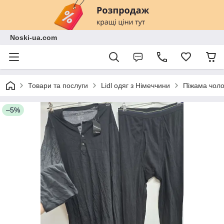
Noski-ua.com
Товари та послуги
Lidl одяг з Німеччини
Піжама чоло
–5%