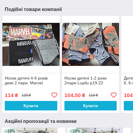
Подібні товари компанії
Носки дитячі 4-6 років
Носки дитячі 1-2 роки
Дитя
демі 2 пари. Marvel
2пари Lupilu р19-22
6, 6
114
104,50
104
₴
₴
120 ₴
110 ₴
Купити
Купити
Акційні пропозиції та новинки
–19%
–19%