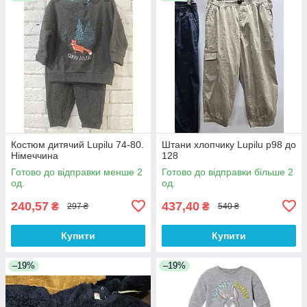
Костюм дитячий Lupilu 74-80.
Штани хлопчику Lupilu р98 до
Німеччина
128
Готово до відправки менше 2
Готово до відправки більше 2
од.
од.
240,57
437,40
₴
₴
297 ₴
540 ₴
Купити
Купити
–19%
–19%