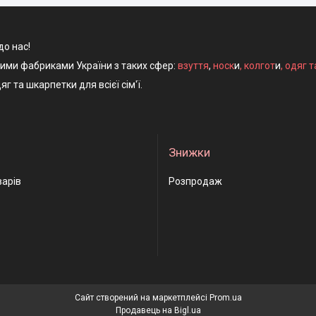
до нас!
ними фабриками України з таких сфер:
взуття
,
носк
и
,
колгот
и
,
одяг т
яг та шкарпетки для всієї сім'ї.
Знижки
варів
Розпродаж
Сайт створений на маркетплейсі
Prom.ua
Продавець на Bigl.ua