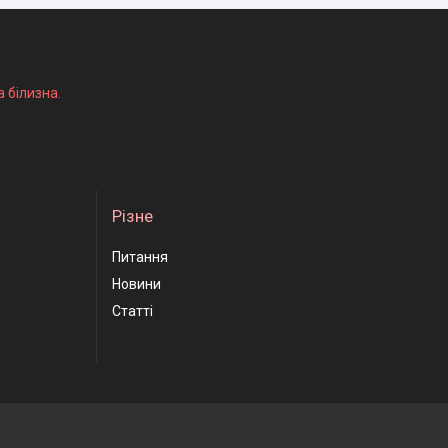
а білизна.
Різне
Питання
Новини
Статті