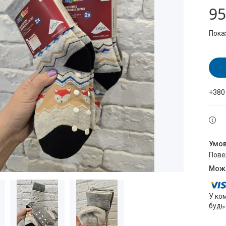
95
Пока
+380
пов
У ко
будь