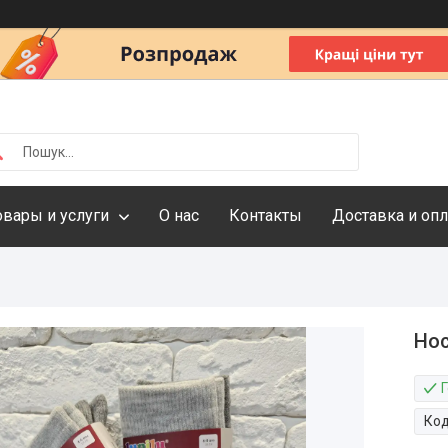
овары и услуги
О нас
Контакты
Доставка и опл
Нос
Г
Ко