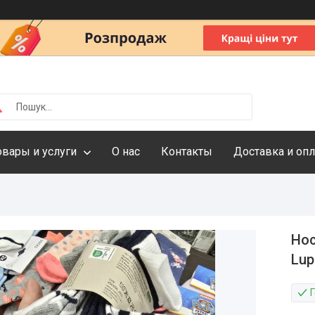
овары и услуги
О нас
Контакты
Доставка и опл
Нос
Lup
Г