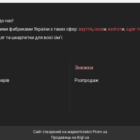
до нас!
ними фабриками України з таких сфер:
взуття
,
носк
и
,
колгот
и
,
одяг т
яг та шкарпетки для всієї сім'ї.
Знижки
варів
Розпродаж
Сайт створений на маркетплейсі
Prom.ua
Продавець на Bigl.ua