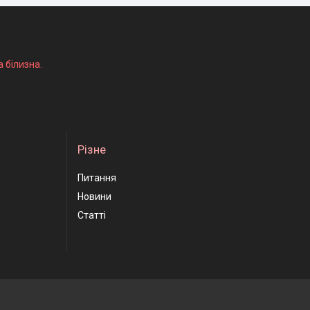
а білизна.
Різне
Питання
Новини
Статті