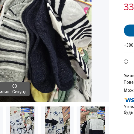
33
+380
пов
0
0
илин
Секунд
У ко
будь