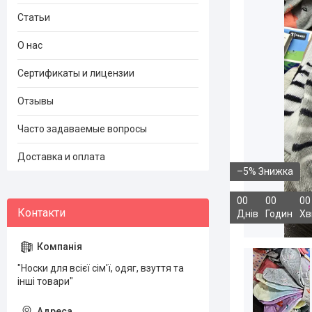
Статьи
О нас
Сертификаты и лицензии
Отзывы
Часто задаваемые вопросы
Доставка и оплата
–5%
0
0
0
0
0
0
Днів
Годин
Хв
"Носки для всієї сім'ї, одяг, взуття та
інші товари"