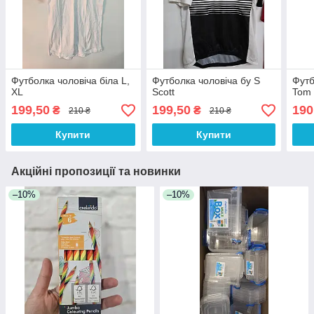
Футболка чоловіча біла L,
Футболка чоловіча бу S
Футб
XL
Scott
Tom
199,50
199,50
190
₴
₴
210 ₴
210 ₴
Купити
Купити
Акційні пропозиції та новинки
–10%
–10%