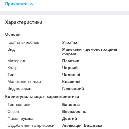
Приховати
Характеристики
Основні
Країна виробник
Україна
Вид
Манекени - демонстраційні
форми
Матеріал
Пластик
Колір
Чорний
Тип
Чоловічі
Манекени-ляльки
Класичні
Вид поверхні
Глянсовий
Користувальницькі характеристики
Тип тканини
Бавовна
Сезон
Весна/осінь
Фасон рукава
Довгий
Оздоблення та прикраси
Аплікація, Вишивка