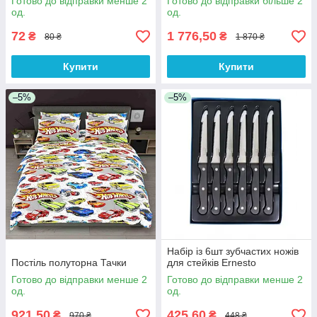
Готово до відправки менше 2
Готово до відправки більше 2
од.
од.
72
1 776,50
₴
₴
80 ₴
1 870 ₴
Купити
Купити
–5%
–5%
Набір із 6шт зубчастих ножів
Постіль полуторна Тачки
для стейків Ernesto
Готово до відправки менше 2
Готово до відправки менше 2
од.
од.
921,50
425,60
₴
₴
970 ₴
448 ₴