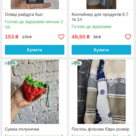
Олівці райдуга 6шт
Контейнер для продуктів 0,7
та 1л
Готово до відправки менше 2
од.
Готово до відправки
153
49,50
₴
₴
170 ₴
55 ₴
Купити
Купити
–10%
–5%
Сумка полуничка
Постіль флісова Євро розмір