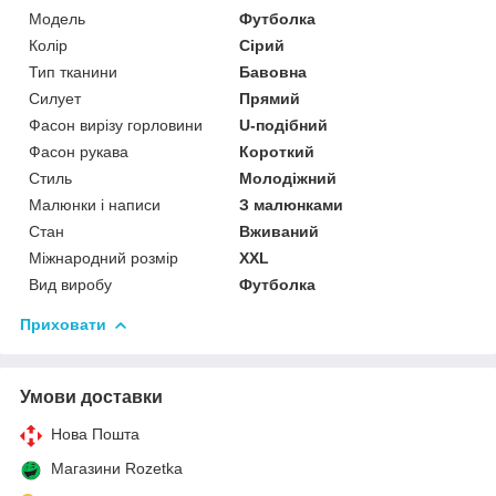
Модель
Футболка
Колір
Сірий
Тип тканини
Бавовна
Силует
Прямий
Фасон вирізу горловини
U-подібний
Фасон рукава
Короткий
Стиль
Молодіжний
Малюнки і написи
З малюнками
Стан
Вживаний
Міжнародний розмір
XXL
Вид виробу
Футболка
Приховати
Умови доставки
Нова Пошта
Магазини Rozetka