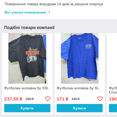
Повернення товару впродовж 14 днів за рахунок покупця
Всі умови повернення
Подібні товари компанії
Футболка чоловіча бу XXL
Футболка чоловіча бу XL.
Футб
Cros
237,50
171
190
₴
₴
250 ₴
180 ₴
Купити
Купити