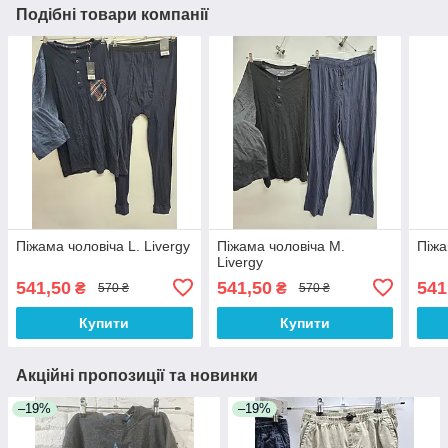
Подібні товари компанії
Піжама чоловіча L. Livergy
Піжама чоловіча M.
Піжа
Livergy
541,50
541,50
541
₴
₴
570 ₴
570 ₴
Купити
Купити
Акційні пропозиції та новинки
–19%
–19%