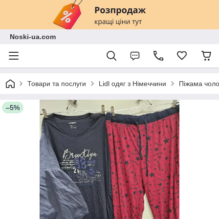
Noski-ua.com
Товари та послуги
Lidl одяг з Німеччини
Піжама чолов
–5%