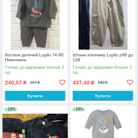
Костюм дитячий Lupilu 74-80.
Штани хлопчику Lupilu р98 до
Німеччина
128
Готово до відправки менше 2
Готово до відправки більше 2
од.
од.
240,57
437,40
₴
₴
297 ₴
540 ₴
Купити
Купити
–19%
–19%