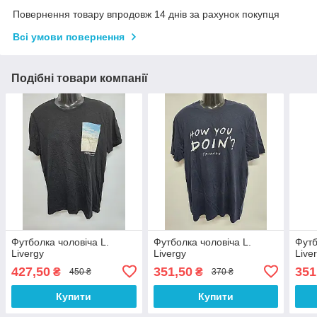
Повернення товару впродовж 14 днів за рахунок покупця
Всі умови повернення
Подібні товари компанії
Футболка чоловіча L.
Футболка чоловіча L.
Футб
Livergy
Livergy
Live
427,50
351,50
351
₴
₴
450 ₴
370 ₴
Купити
Купити