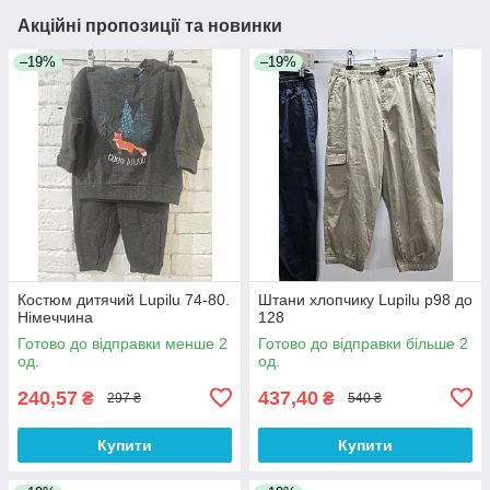
Акційні пропозиції та новинки
–19%
–19%
Костюм дитячий Lupilu 74-80.
Штани хлопчику Lupilu р98 до
Німеччина
128
Готово до відправки менше 2
Готово до відправки більше 2
од.
од.
240,57
437,40
₴
₴
297 ₴
540 ₴
Купити
Купити