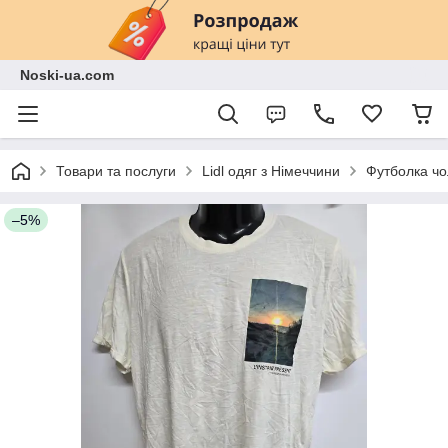
Noski-ua.com
Товари та послуги
Lidl одяг з Німеччини
Футболка чол
–5%