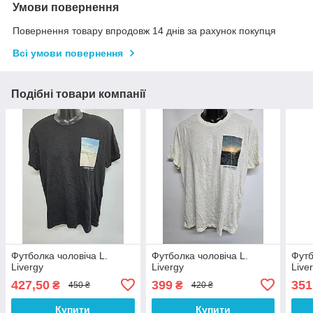
Умови повернення
Повернення товару впродовж 14 днів за рахунок покупця
Всі умови повернення
Подібні товари компанії
Футболка чоловіча L.
Футболка чоловіча L.
Футб
Livergy
Livergy
Live
427,50
399
351
₴
₴
450 ₴
420 ₴
Купити
Купити