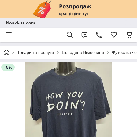
Noski-ua.com
Товари та послуги
Lidl одяг з Німеччини
Футболка чол
–5%