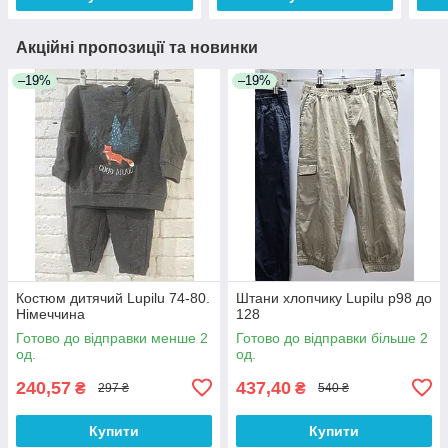
Акційні пропозиції та новинки
–19%
–19%
Костюм дитячий Lupilu 74-80.
Штани хлопчику Lupilu р98 до
Німеччина
128
Готово до відправки менше 2
Готово до відправки більше 2
од.
од.
240,57
437,40
₴
₴
297 ₴
540 ₴
Купити
Купити