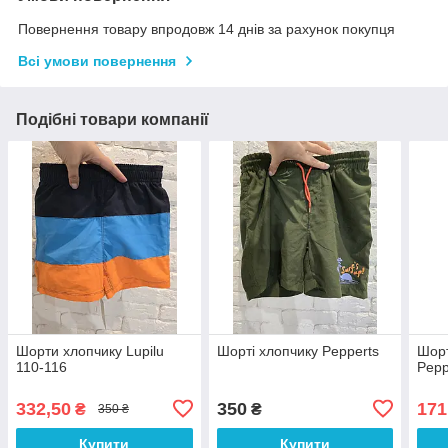
Повернення товару впродовж 14 днів за рахунок покупця
Всі умови повернення
Подібні товари компанії
Шорти хлопчику Lupilu
Шорті хлопчику Pepperts
Шорт
110-116
Pepp
332,50
350
171
₴
₴
350 ₴
Купити
Купити