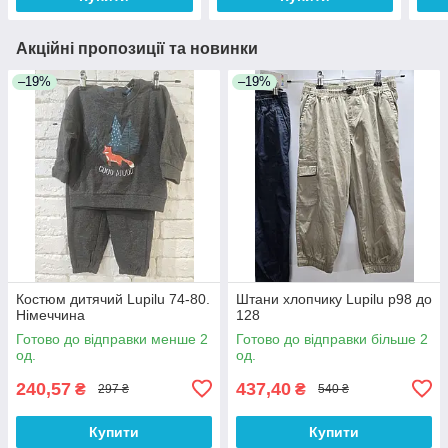
Акційні пропозиції та новинки
–19%
–19%
Костюм дитячий Lupilu 74-80.
Штани хлопчику Lupilu р98 до
Німеччина
128
Готово до відправки менше 2
Готово до відправки більше 2
од.
од.
240,57
437,40
₴
₴
297 ₴
540 ₴
Купити
Купити