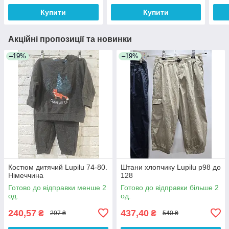
Купити
Купити
Акційні пропозиції та новинки
–19%
–19%
Костюм дитячий Lupilu 74-80.
Штани хлопчику Lupilu р98 до
Німеччина
128
Готово до відправки менше 2
Готово до відправки більше 2
од.
од.
240,57
437,40
₴
₴
297 ₴
540 ₴