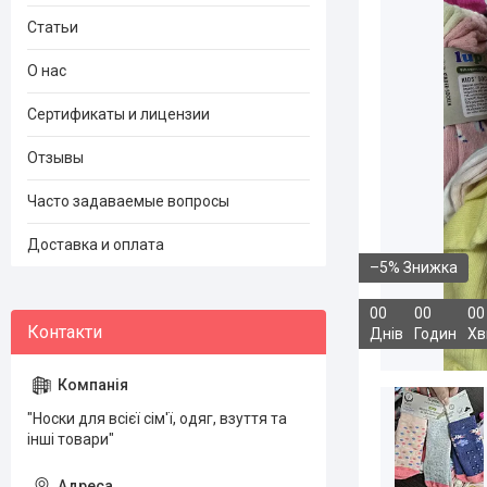
Статьи
О нас
Сертификаты и лицензии
Отзывы
Часто задаваемые вопросы
Доставка и оплата
–5%
0
0
0
0
0
0
Днів
Годин
Хв
"Носки для всієї сім'ї, одяг, взуття та
інші товари"