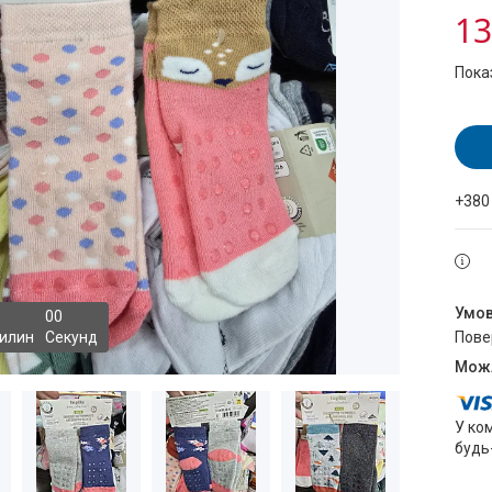
13
Пока
+380
0
0
илин
Секунд
пов
У ко
будь