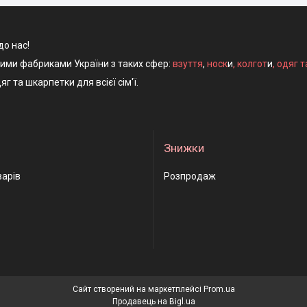
до нас!
ними фабриками України з таких сфер:
взуття
,
носк
и
,
колгот
и
,
одяг т
яг та шкарпетки для всієї сім'ї.
Знижки
варів
Розпродаж
Сайт створений на маркетплейсі
Prom.ua
Продавець на Bigl.ua