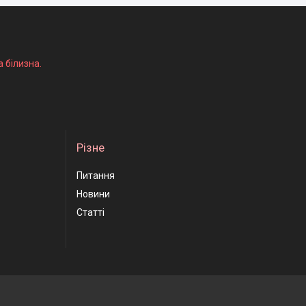
а білизна.
Різне
Питання
Новини
Статті