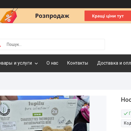
овары и услуги
О нас
Контакты
Доставка и опл
Нос
Г
Ко