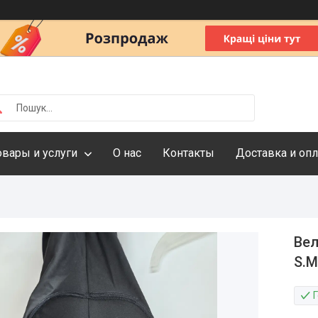
овары и услуги
О нас
Контакты
Доставка и опл
Вел
S.М
Г