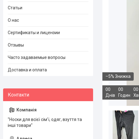
Статьи
О нас
Сертификаты и лицензии
Отзывы
Часто задаваемые вопросы
Доставка и оплата
–5%
0
0
0
0
0
0
Днів
Годин
Хв
"Носки для всієї сім'ї, одяг, взуття та
інші товари"