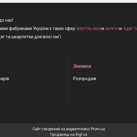
до нас!
ними фабриками України з таких сфер:
взуття
,
носк
и
,
колгот
и
,
одяг т
яг та шкарпетки для всієї сім'ї.
Знижки
варів
Розпродаж
Сайт створений на маркетплейсі
Prom.ua
Продавець на Bigl.ua