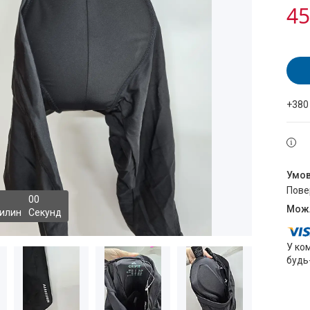
45
+380
пов
0
0
илин
Секунд
У ко
будь