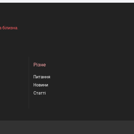
а білизна.
Різне
Питання
Новини
Статті