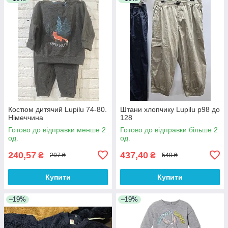
Костюм дитячий Lupilu 74-80.
Штани хлопчику Lupilu р98 до
Німеччина
128
Готово до відправки менше 2
Готово до відправки більше 2
од.
од.
240,57
437,40
₴
₴
297 ₴
540 ₴
Купити
Купити
–19%
–19%