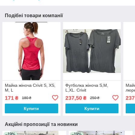
Подібні товари компанії
Майка жіноча Crivit S, XS,
Футболка жіноча S,M,
Майк
M, L
L,XL. Crivit
люр
171
237,50
237
₴
₴
180 ₴
250 ₴
Купити
Купити
Акційні пропозиції та новинки
–19%
–19%