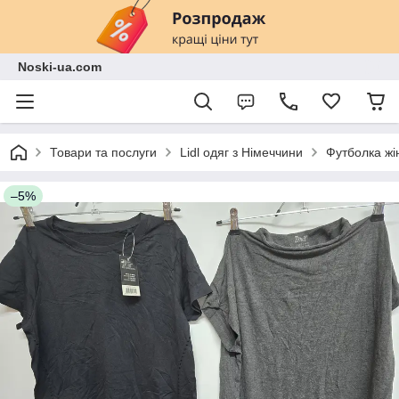
Noski-ua.com
Товари та послуги
Lidl одяг з Німеччини
Футболка жін
–5%