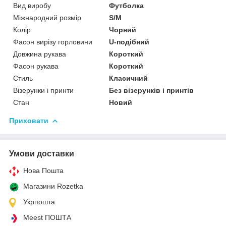
Вид виробу
Футболка
Міжнародний розмір
S/M
Колір
Чорний
Фасон вирізу горловини
U-подібний
Довжина рукава
Короткий
Фасон рукава
Короткий
Стиль
Класичний
Візерунки і принти
Без візерунків і принтів
Стан
Новий
Приховати
Умови доставки
Нова Пошта
Магазини Rozetka
Укрпошта
Meest ПОШТА