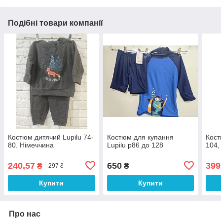
Подібні товари компанії
Костюм дитячий Lupilu 74-
Костюм для купання
Кост
80. Німеччина
Lupilu р86 до 128
104,
240,57
650
399
₴
₴
297 ₴
Купити
Купити
Про нас