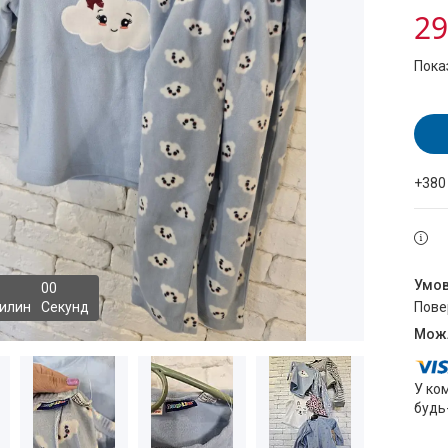
29
Пока
+380
0
0
илин
Секунд
пов
У ко
будь