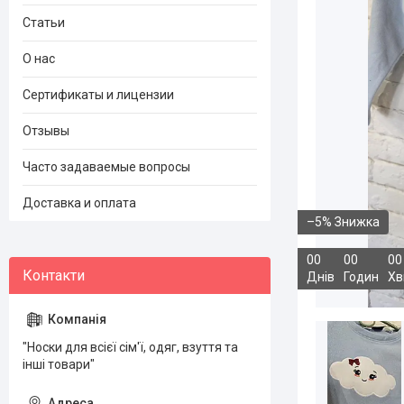
Статьи
О нас
Сертификаты и лицензии
Отзывы
Часто задаваемые вопросы
Доставка и оплата
–5%
0
0
0
0
0
0
Днів
Годин
Хв
"Носки для всієї сім'ї, одяг, взуття та
інші товари"