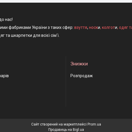
до нас!
ними фабриками України з таких сфер:
взуття
,
носк
и
,
колгот
и
,
одяг т
яг та шкарпетки для всієї сім'ї.
Знижки
варів
Розпродаж
Сайт створений на маркетплейсі
Prom.ua
Продавець на Bigl.ua