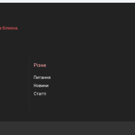
а білизна.
Різне
Питання
Новини
Статті