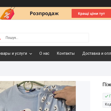
овары и услуги
О нас
Контакты
Доставка и опл
Піж
Ко