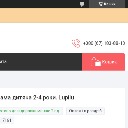
Кошик
+380 (67) 183-88-13
ата
Кошик
ама дитяча 2-4 роки. Lupilu
Готово до відправки менше 2 од.
Оптом і в роздріб
д:
7161