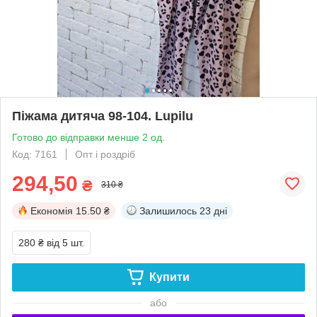
Піжама дитяча 98-104. Lupilu
Готово до відправки менше 2 од.
Код: 7161
Опт і роздріб
294,50
₴
310 ₴
Економія
15.50 ₴
Залишилось
23 дні
280 ₴
від 5 шт.
Купити
або