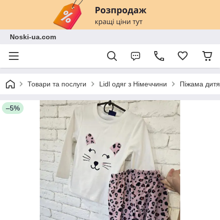
Noski-ua.com
Товари та послуги
Lidl одяг з Німеччини
Піжама дитя
–5%