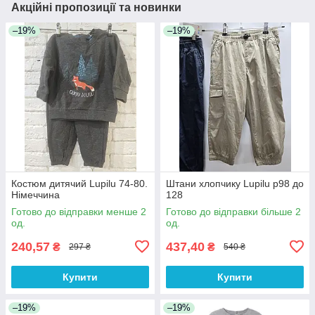
Акційні пропозиції та новинки
–19%
–19%
Костюм дитячий Lupilu 74-80.
Штани хлопчику Lupilu р98 до
Німеччина
128
Готово до відправки менше 2
Готово до відправки більше 2
од.
од.
240,57
437,40
₴
₴
297 ₴
540 ₴
Купити
Купити
–19%
–19%