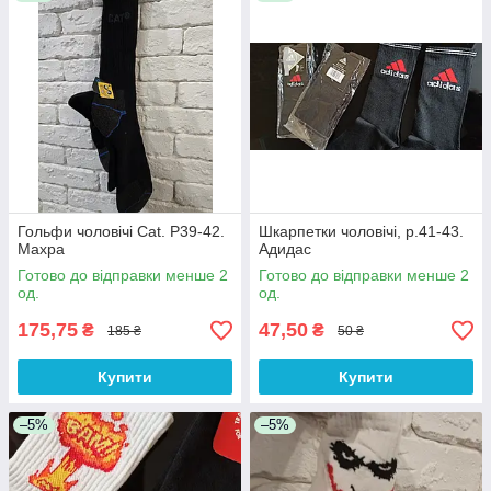
Гольфи чоловічі Cat. Р39-42.
Шкарпетки чоловічі, р.41-43.
Махра
Адидас
Готово до відправки менше 2
Готово до відправки менше 2
од.
од.
175,75
47,50
₴
₴
185 ₴
50 ₴
Купити
Купити
–5%
–5%