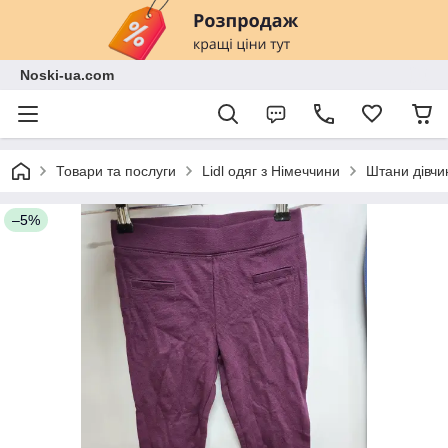
Noski-ua.com
Товари та послуги
Lidl одяг з Німеччини
Штани дівчин
–5%