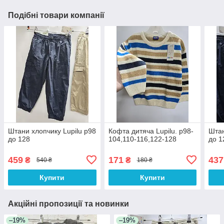
Подібні товари компанії
Штани хлопчику Lupilu р98
Кофта дитяча Lupilu. р98-
Штан
до 128
104,110-116,122-128
до 1
459
171
437
₴
₴
540 ₴
180 ₴
Купити
Купити
Акційні пропозиції та новинки
–19%
–19%