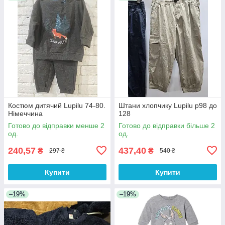
Костюм дитячий Lupilu 74-80.
Штани хлопчику Lupilu р98 до
Німеччина
128
Готово до відправки менше 2
Готово до відправки більше 2
од.
од.
240,57
437,40
₴
₴
297 ₴
540 ₴
Купити
Купити
–19%
–19%