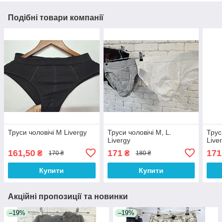
Подібні товари компанії
Труси чоловічі М Livergy
Труси чоловічі М, L.
Трус
Livergy
Live
161,50
171
171
₴
₴
170 ₴
180 ₴
Купити
Купити
Акційні пропозиції та новинки
–19%
–19%