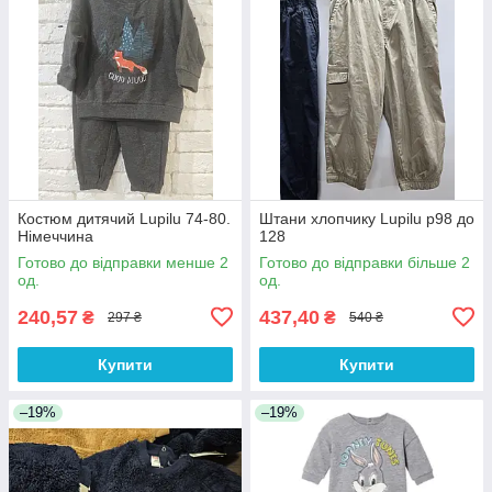
Костюм дитячий Lupilu 74-80.
Штани хлопчику Lupilu р98 до
Німеччина
128
Готово до відправки менше 2
Готово до відправки більше 2
од.
од.
240,57
437,40
₴
₴
297 ₴
540 ₴
Купити
Купити
–19%
–19%