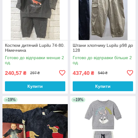
Костюм дитячий Lupilu 74-80.
Штани хлопчику Lupilu р98 до
Німеччина
128
Готово до відправки менше 2
Готово до відправки більше 2
од.
од.
240,57
437,40
₴
₴
297 ₴
540 ₴
Купити
Купити
–19%
–19%