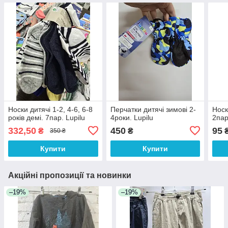
Носки дитячі 1-2, 4-6, 6-8
Перчатки дитячі зимові 2-
Носк
років демі. 7пар. Lupilu
4роки. Lupilu
2пар
332,50
450
95
₴
₴
350 ₴
Купити
Купити
Акційні пропозиції та новинки
–19%
–19%