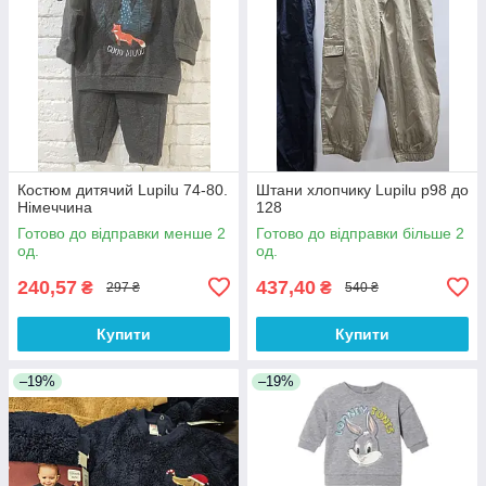
Костюм дитячий Lupilu 74-80.
Штани хлопчику Lupilu р98 до
Німеччина
128
Готово до відправки менше 2
Готово до відправки більше 2
од.
од.
240,57
437,40
₴
₴
297 ₴
540 ₴
Купити
Купити
–19%
–19%