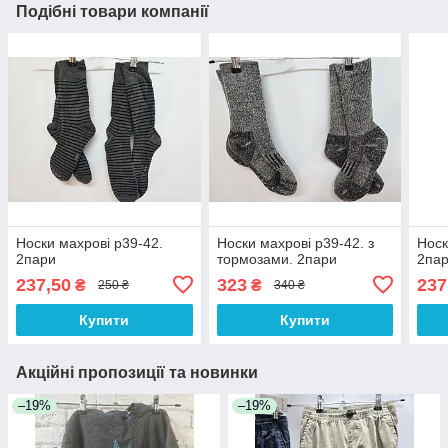
Подібні товари компанії
Носки махрові р39-42.
Носки махрові р39-42. з
Носк
2пари
тормозами. 2пари
2па
237,50
323
237
₴
₴
250 ₴
340 ₴
Купити
Купити
Акційні пропозиції та новинки
–19%
–19%