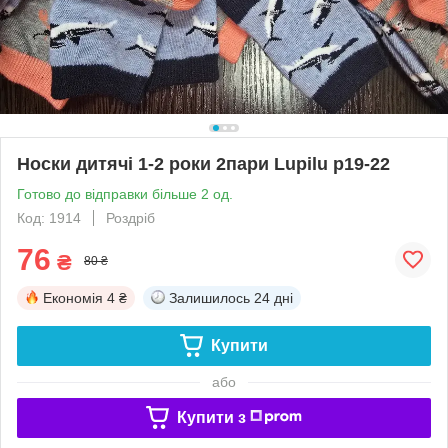
Носки дитячі 1-2 роки 2пари Lupilu р19-22
Готово до відправки більше 2 од.
Код: 1914
Роздріб
76
₴
80 ₴
Економія
4 ₴
Залишилось
24 дні
Купити
або
Купити з