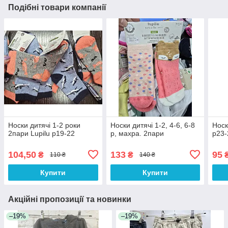
Подібні товари компанії
Носки дитячі 1-2 роки
Носки дитячі 1-2, 4-6, 6-8
Носк
2пари Lupilu р19-22
р, махра. 2пари
р23-
104,50
133
95
₴
₴
110 ₴
140 ₴
Купити
Купити
Акційні пропозиції та новинки
–19%
–19%