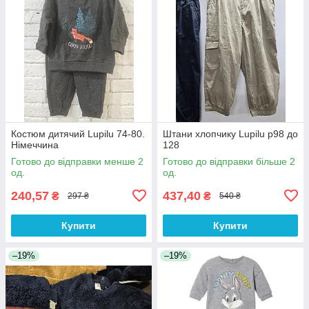
Костюм дитячий Lupilu 74-80.
Штани хлопчику Lupilu р98 до
Німеччина
128
Готово до відправки менше 2
Готово до відправки більше 2
од.
од.
240,57
437,40
₴
₴
297 ₴
540 ₴
Купити
Купити
–19%
–19%