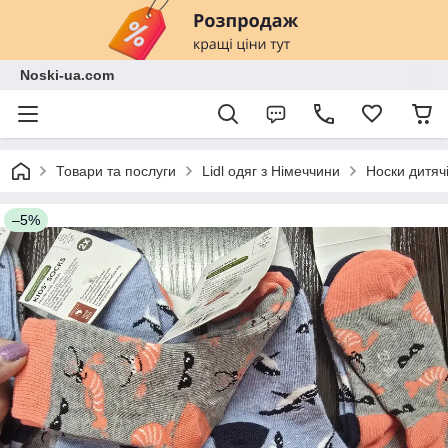
Noski-ua.com
Товари та послуги
Lidl одяг з Німеччини
Носки дитячі
–5%