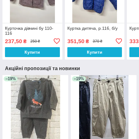
Курточка дівчині бу 110-
Куртка дитяча, р.116, б/у
Курт
116
237,50
351,50
333
₴
₴
250 ₴
370 ₴
Купити
Купити
Акційні пропозиції та новинки
–19%
–19%