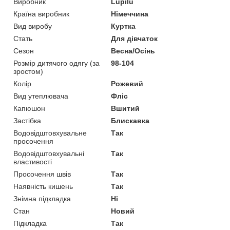
Виробник
Lupilu
Країна виробник
Німеччина
Вид виробу
Куртка
Стать
Для дівчаток
Сезон
Весна/Осінь
Розмір дитячого одягу (за
98-104
зростом)
Колір
Рожевий
Вид утеплювача
Фліс
Капюшон
Вшитий
Застібка
Блискавка
Водовідштовхувальне
Так
просочення
Водовідштовхувальні
Так
властивості
Просочення швів
Так
Наявність кишень
Так
Знімна підкладка
Ні
Стан
Новий
Підкладка
Так