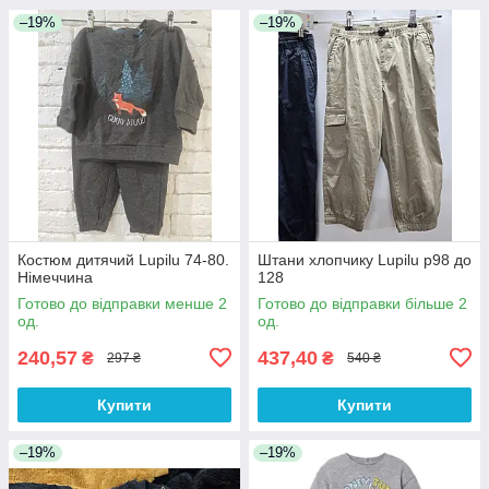
–19%
–19%
Костюм дитячий Lupilu 74-80.
Штани хлопчику Lupilu р98 до
Німеччина
128
Готово до відправки менше 2
Готово до відправки більше 2
од.
од.
240,57
437,40
₴
₴
297 ₴
540 ₴
Купити
Купити
–19%
–19%