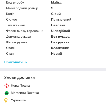
Вид виробу
Майка
Міжнародний розмір
S
Колір
Сірий
Силует
Приталений
Тип тканини
Бавовна
Фасон вирізу горловини
U-подібний
Довжина рукава
Без рукава
Фасон рукава
Без рукава
Стиль
Класичний
Стан
Новий
Приховати
Умови доставки
Нова Пошта
Магазини Rozetka
Укрпошта