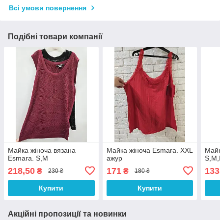
Всі умови повернення
Подібні товари компанії
Майка жіноча вязана
Майка жіноча Esmara. XXL
Майк
Esmara. S,M
ажур
S,M,
218,50
171
133
₴
₴
230 ₴
180 ₴
Купити
Купити
Акційні пропозиції та новинки