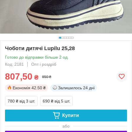
Чоботи дитячі Lupilu 25,28
Готово до відправки більше 2 од.
Код: 2181
Опт і роздріб
807,50
₴
850 ₴
Економія
42.50 ₴
Залишилось
24 дні
780 ₴
від 3 шт.
690 ₴
від 5 шт.
Купити
або