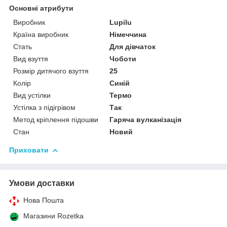
Основні атрибути
Виробник
Lupilu
Країна виробник
Німеччина
Стать
Для дівчаток
Вид взуття
Чоботи
Розмір дитячого взуття
25
Колір
Синій
Вид устілки
Термо
Устілка з підігрівом
Так
Метод кріплення підошви
Гаряча вулканізація
Стан
Новий
Приховати
Умови доставки
Нова Пошта
Магазини Rozetka