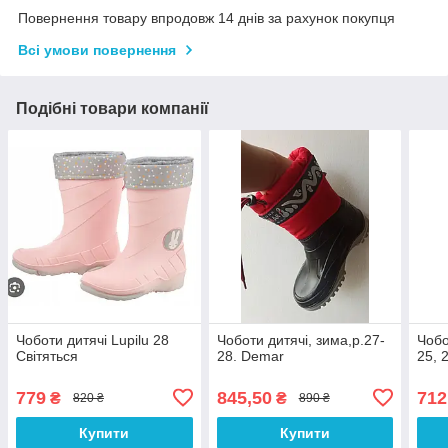
Повернення товару впродовж 14 днів за рахунок покупця
Всі умови повернення
Подібні товари компанії
Чоботи дитячі Lupilu 28
Чоботи дитячі, зима,р.27-
Чобо
Світяться
28. Demar
25, 
779
845,50
712
₴
₴
820 ₴
890 ₴
Купити
Купити