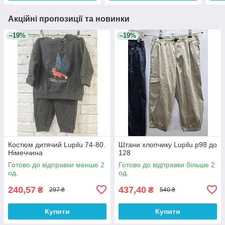
Акційні пропозиції та новинки
–19%
–19%
Костюм дитячий Lupilu 74-80.
Штани хлопчику Lupilu р98 до
Німеччина
128
Готово до відправки менше 2
Готово до відправки більше 2
од.
од.
240,57
437,40
₴
₴
297 ₴
540 ₴
Купити
Купити