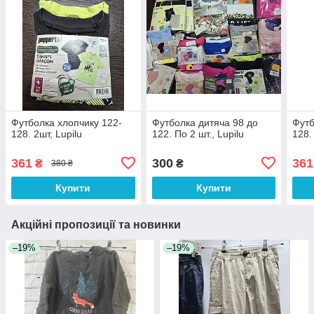
Футболка хлопчику 122-
Футболка дитяча 98 до
Футб
128. 2шт, Lupilu
122. По 2 шт., Lupilu
128.
361
300
361
₴
₴
380 ₴
Купити
Купити
Акційні пропозиції та новинки
–19%
–19%