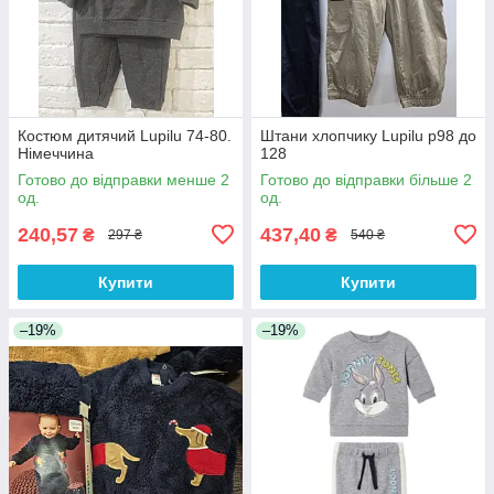
Костюм дитячий Lupilu 74-80.
Штани хлопчику Lupilu р98 до
Німеччина
128
Готово до відправки менше 2
Готово до відправки більше 2
од.
од.
240,57
437,40
₴
₴
297 ₴
540 ₴
Купити
Купити
–19%
–19%